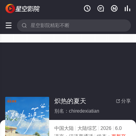






炽热的夏天
分享

别名：chiredexiatian
中国大陆
大陆综艺
2026
6.0