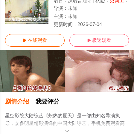
语言：
汉语普通话
状态：
更新至20260703期
导演：
未知
主演：
未知
更新至20260703期
更新时间：
2026-07-04
在线观看
极速观看


剧情介绍
我要评分
星空影院大陆综艺《炽热的夏天》是一部由知名导演执
导，众多明星精彩演绎的中国大陆综艺，手机免费观看高
清无删减完整版综艺节目就上星空影视，更多相关信息可
