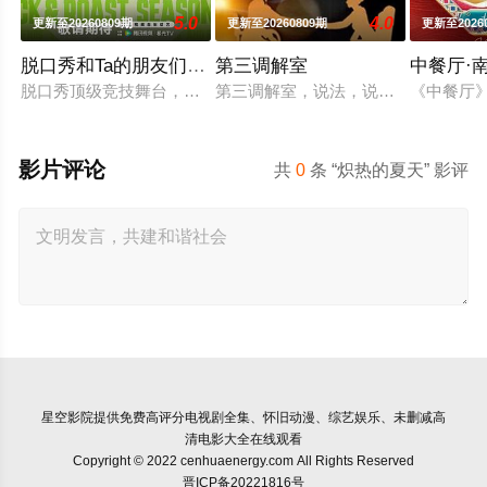
5.0
4.0
更新至20260809期
更新至20260809期
更新至2026
脱口秀和Ta的朋友们 第三季
第三调解室
中餐厅·
脱口秀顶级竞技舞台，年度热梗发源地，2026夏天准时快乐
第三调解室，说法，说理，说亲情。
《中餐厅
影片评论
共
0
条 “炽热的夏天” 影评
星空影院
提供免费高评分电视剧全集、怀旧动漫、综艺娱乐、未删减高
清电影大全在线观看
Copyright © 2022 cenhuaenergy.com All Rights Reserved
晋ICP备20221816号