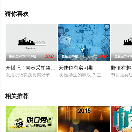
移步至豆瓣综艺、电视猫或剧情网等平台了解。
猜你喜欢
10.0
10.0
更新至20260710期
更新至05集
更新至2023
开播吧！青春采销第2季
天使也有实习期
野挺有趣
采用职场实践真实记录的真人秀竞技形式，真实记录选手职场成
以“医学生的养成”为主题，跟踪记录
节目嘉宾
相关推荐