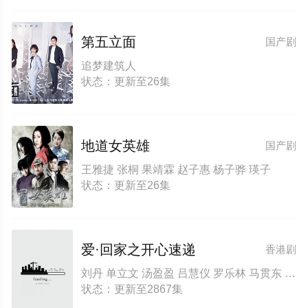
第五立面
国产剧
追梦建筑人
状态：更新至26集
地道女英雄
国产剧
王雅捷 张桐 果靖霖 赵子惠 杨子骅 瑛子
状态：更新至26集
爱·回家之开心速递
香港剧
刘丹 单立文 汤盈盈 吕慧仪 罗乐林 马贯东 苏韵姿 周嘉洛 陈浚霆 吴伟豪
状态：更新至2867集