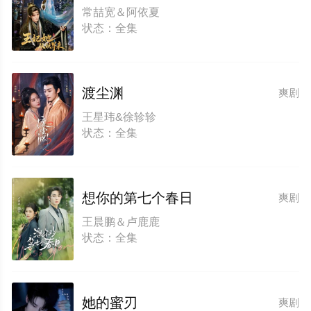
常喆宽＆阿依夏
状态：全集
渡尘渊
爽剧
王星玮&徐轸轸
状态：全集
想你的第七个春日
爽剧
王晨鹏＆卢鹿鹿
状态：全集
她的蜜刃
爽剧