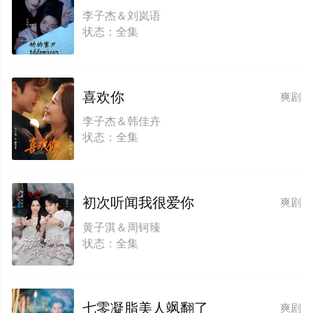
李子杰＆刘岚语
状态：全集
喜欢你
爽剧
李子杰＆韩佳卉
状态：全集
初次听闻我很爱你
爽剧
黄子淇＆周钶臻
状态：全集
七零凝脂美人飒翻了
爽剧