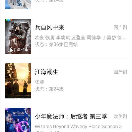
兵自风中来
国产剧
欧豪 侯勇 李幼斌 蓝盈莹 周德华 丁勇岱 徐洪浩 刘奕君 关亚军 史兰芽 赵荀 夏侯镔 费鲤齐 张进 王春宇 杨舒 阮巨 陈启杰 赵长洲 陈方舟 谢心 傅程鹏 于景骁 吴岳阳
状态：第36集已完结
江海潮生
国产剧
张謇
状态：第24集
少年魔法师：后继者 第三季
欧美剧
Wizards Beyond Waverly Place Season 3