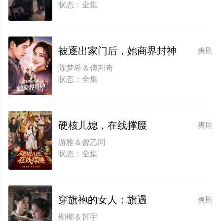
状态：全集
被逐出家门后，她商界封神
爽剧
陈梦希＆傅邦奇
状态：全集
硬核儿媳，在线撑腰
爽剧
游雅＆曾乙同
状态：全集
穿旗袍的女人：旗遇
爽剧
椰椰＆哲宇