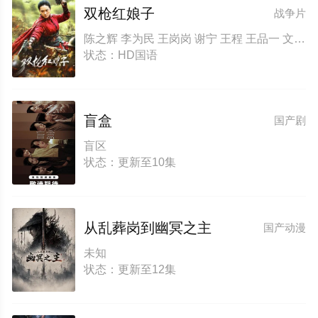
双枪红娘子
战争片
陈之辉 李为民 王岗岗 谢宁 王程 王品一 文祈 刘姝彤 魏兆雄 邱晨阳
状态：HD国语
盲盒
国产剧
盲区
状态：更新至10集
从乱葬岗到幽冥之主
国产动漫
未知
状态：更新至12集