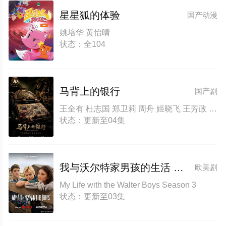
星星狐的体验
国产动漫
姚培华 黄怡晴
状态：全104
马背上的银行
国产剧
王全有 杜志国 郑卫莉 周舟 姬晓飞 王芳政 郭烁杰 阎妮
状态：更新至04集
我与沃尔特家男孩的生活 第三季
欧美剧
My Life with the Walter Boys Season 3
状态：更新至03集