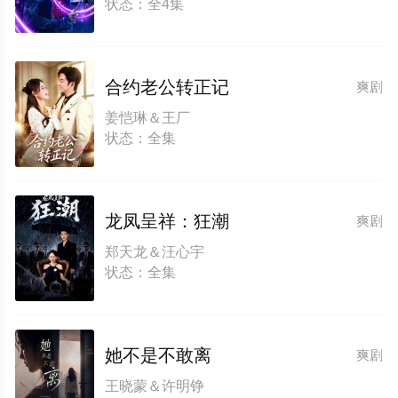
状态：全4集
合约老公转正记
爽剧
姜恺琳＆王厂
状态：全集
龙凤呈祥：狂潮
爽剧
郑天龙＆汪心宇
状态：全集
她不是不敢离
爽剧
王晓蒙＆许明铮