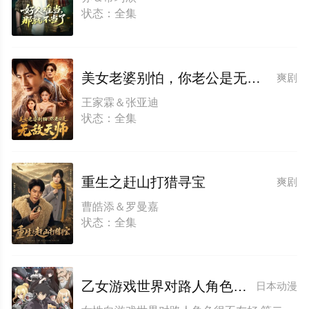
状态：全集
美女老婆别怕，你老公是无敌天师
爽剧
王家霖＆张亚迪
状态：全集
重生之赶山打猎寻宝
爽剧
曹皓添＆罗曼嘉
状态：全集
乙女游戏世界对路人角色很不友好 第二季
日本动漫