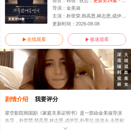
语言：
韩语
状态：
更新至24集
- 免费观看
导演：
金美淑
主演：
朴世荣,韩高恩,林志恩,成伊言,朴率拉,徐道永,全胜彬
更新至24集
更新时间：
2026-08-08
在线观看
极速观看


剧情介绍
我要评分
星空影院韩国剧《家庭关系证明书》是一部由金美淑导演
执导，朴世荣,韩高恩,林志恩,成伊言,朴率拉,徐道永,全胜彬
等明星精彩演绎的韩国电视剧，手机免费观看高清无删减
