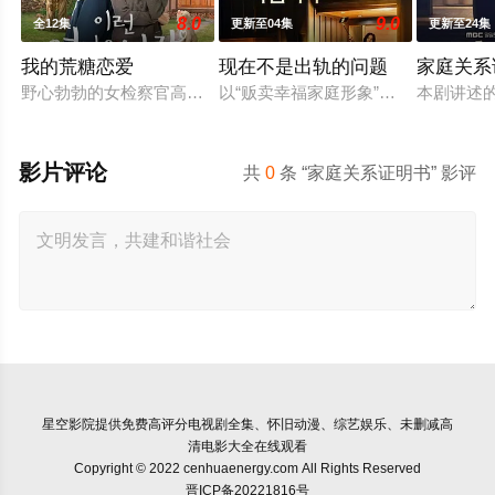
8.0
9.0
全12集
更新至04集
更新至24集
我的荒糖恋爱
现在不是出轨的问题
家庭关系
野心勃勃的女检察官高恩世（贺营 饰）意外失忆，住进拳击教练
以“贩卖幸福家庭形象”赚钱的网红
本剧讲述
影片评论
共
0
条 “家庭关系证明书” 影评
星空影院
提供免费高评分电视剧全集、怀旧动漫、综艺娱乐、未删减高
清电影大全在线观看
Copyright © 2022 cenhuaenergy.com All Rights Reserved
晋ICP备20221816号