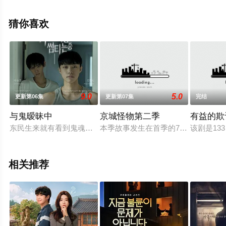
完整版电视剧全集就上星空影视，更多相关信息可移步至
豆瓣电视剧、电视猫或剧情网等平台了解。
猜你喜欢
9.0
5.0
更新第06集
更新第07集
完结
与鬼暧昧中
京城怪物第二季
有益的欺
东民生来就有看到鬼魂的天赋/诅咒。在寻找新家的过程中，他遇
本季故事发生在首季的78年后。首尔
该剧是1
相关推荐