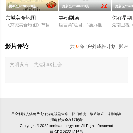
9.0
2.0
更新至20260808期
更新至20260808期
更新至2026
京城美食地图
笑动剧场
你好星期
《京城美食地图》节目组的美食侦探邀约行业专家和爱吃团网友
语言类”栏目。“强力推出”第一时段，
湖南卫视《
影片评论
共
0
条 “户外成长计划” 影评
星空影院
提供免费高评分电视剧全集、怀旧动漫、综艺娱乐、未删减高
清电影大全在线观看
Copyright © 2022 cenhuaenergy.com All Rights Reserved
晋ICP备20221816号