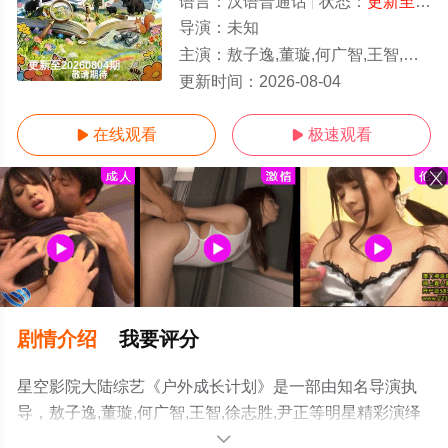
语言：
汉语普通话
状态：
更新至20260804期
导演：
未知
主演：
敖子逸,董璇,何广智,王智,徐志胜,尹正
更新至20260804期
更新时间：
2026-08-04
在线观看
极速观看


剧情介绍
我要评分
星空影院大陆综艺《户外成长计划》是一部由知名导演执
导，敖子逸,董璇,何广智,王智,徐志胜,尹正等明星精彩演绎
的中国大陆综艺，手机免费观看高清无删减完整版综艺节
