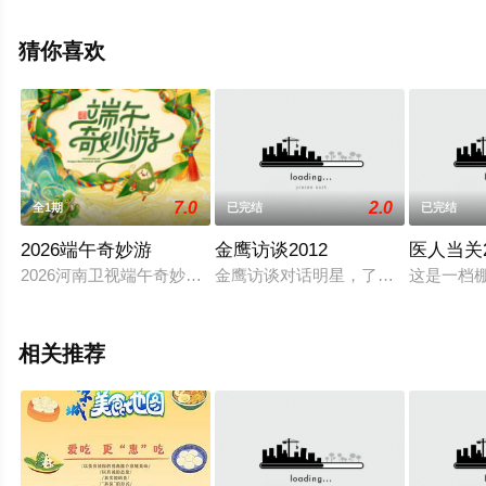
目就上星空影视，更多相关信息可移步至豆瓣综艺、电视
猫或剧情网等平台了解。
猜你喜欢
7.0
2.0
全1期
已完结
已完结
2026端午奇妙游
金鹰访谈2012
医人当关2
2026河南卫视端午奇妙游以“争上游、拔头筹、立潮头”为核心
金鹰访谈对话明星，了解明星台前幕
这是一档
相关推荐