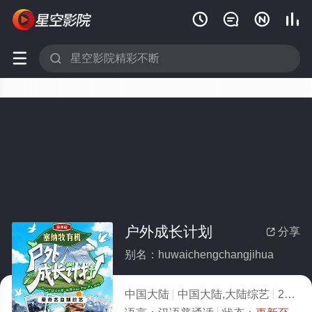






户外成长计划
分享

别名：huwaichengchangjihua
中国大陆
中国大陆,大陆综艺
2026