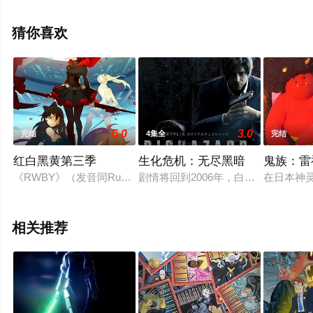
童,珍妮·提拉多,伊斯梅尔·萨希德,小戴维·艾瑞歌,琪亚娜·玛
黛拉等明星精彩演绎的美国动漫，大结局剧情已揭晓（1-
猜你喜欢
10全集），手机免费观看高清无删减完整版动漫全集就上
星空影视，更多相关信息可移步至豆瓣动漫、电视猫或剧
情网等平台了解。
6.0
3.0
完结
4集全
完结
红白黑黄第三季
生化危机：无尽黑暗
鬼族：雷
《RWBY》（发音同Ruby）是一部在2013年7月首播的原创
剧情将回到2006年，白宫发现总统
在日本神
相关推荐