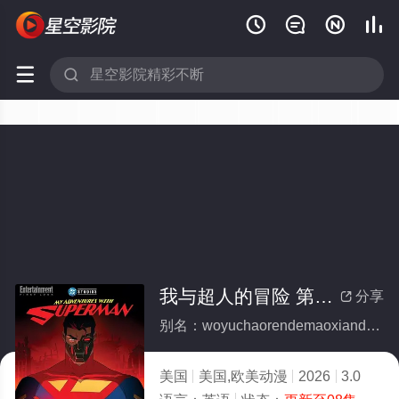






我与超人的冒险 第三季(全集)
分享

别名：woyuchaorendemaoxiandisanji
美国
美国,欧美动漫
2026
3.0