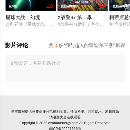
1.0
4.0
全8集
更新至08集
更新至02集
星球大战：幻境 — 第九个绝地武士
X战警97 第二季
柯蒂斯总
该剧延续《星球大战：幻境》的世界观，见证绝地武士崭新篇章
X战警被分散到了各个时间线，从过去
柯蒂斯总统
影片评论
共
0
条 “我与超人的冒险 第三季” 影评
星空影院
提供免费高评分电视剧全集、怀旧动漫、综艺娱乐、未删减高
清电影大全在线观看
Copyright © 2022 cenhuaenergy.com All Rights Reserved
晋ICP备20221816号