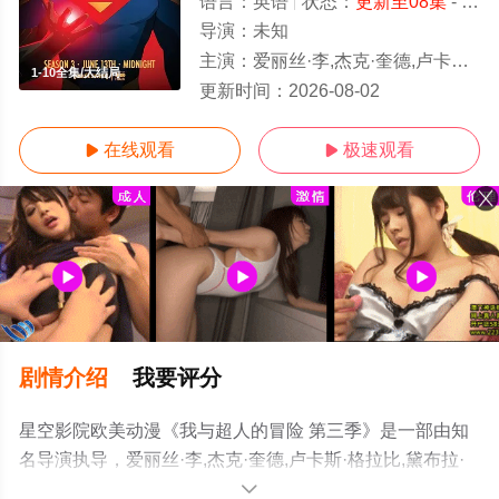
语言：
英语
状态：
更新至08集
- 免费观看
导演：
未知
主演：
爱丽丝·李,杰克·奎德,卢卡斯·格拉比,黛布拉·威尔逊,马克斯·迈特尔曼,凯萨琳·塔柏,克里斯·帕内尔,
1-10全集/大结局
更新时间：
2026-08-02
在线观看
极速观看


剧情介绍
我要评分
星空影院欧美动漫《我与超人的冒险 第三季》是一部由知
名导演执导，爱丽丝·李,杰克·奎德,卢卡斯·格拉比,黛布拉·
威尔逊,马克斯·迈特尔曼,凯萨琳·塔柏,克里斯·帕内尔,文森·
