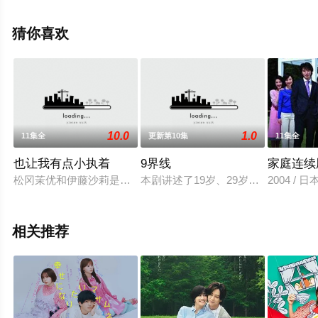
清无删减完整版电视剧全集就上星空影视，更多相关信息
可移步至豆瓣电视剧、电视猫或剧情网等平台了解。
猜你喜欢
10.0
1.0
11集全
更新第10集
11集全
也让我有点小执着
9界线
家庭连续
松冈茉优和伊藤沙莉是两个小有名气的日本青年演员，这一次她
本剧讲述了19岁、29岁、39岁的三
2004 /
相关推荐