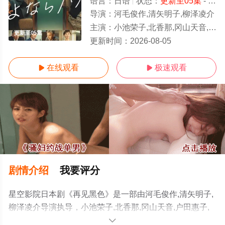
语言：
日语
状态：
更新至05集
- 免费观看
导演：
河毛俊作,清矢明子,柳泽凌介
主演：
小池荣子,北香那,冈山天音,户田惠子,渡部笃郎
更新至05集
更新时间：
2026-08-05
在线观看
极速观看


剧情介绍
我要评分
星空影院日本剧《再见黑色》是一部由河毛俊作,清矢明子,
柳泽凌介导演执导，小池荣子,北香那,冈山天音,户田惠子,
渡部笃郎等明星精彩演绎的日本电视剧，手机免费观看高
