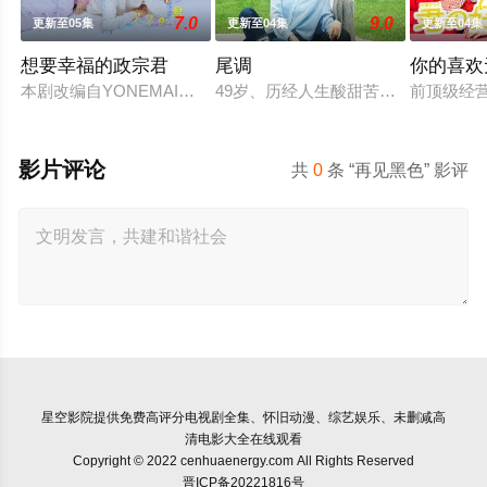
7.0
9.0
更新至05集
更新至04集
更新至04集
想要幸福的政宗君
尾调
你的喜欢
本剧改编自YONEMAI创作的人气漫画，系列累计发行量已达20
49岁、历经人生酸甜苦辣而追求现状
前顶级经
影片评论
共
0
条 “再见黑色” 影评
星空影院
提供免费高评分电视剧全集、怀旧动漫、综艺娱乐、未删减高
清电影大全在线观看
Copyright © 2022 cenhuaenergy.com All Rights Reserved
晋ICP备20221816号