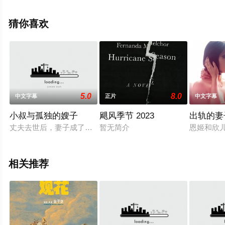
关信息可移步至豆瓣电影、电视猫或剧情网等平台了解。
猜你喜欢
5.0
8.0
中文字幕
正片
中文字幕
小叔与孤独的嫂子
飓风季节 2023
出轨的妻
丈夫去世后，妻子成了寡妇。她的姐夫留在家中照顾她。他强奸
暂无简介
恩姬和欣
相关推荐