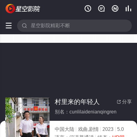






村里来的年轻人
分享

别名：cunlilaidenianqingren
中国大陆
戏曲,剧情
2023
5.0