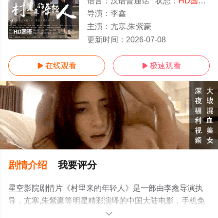
语言：
汉语普通话
状态：
HD国语/高清
导演：
李鑫
主演：
亢寒,朱紫豪
HD国语
更新时间：
2026-07-08
在线观看
极速观看


剧情介绍
我要评分
星空影院剧情片《村里来的年轻人》是一部由李鑫导演执
导，亢寒,朱紫豪等明星精彩演绎的中国大陆电影，手机免
费观看高清无删减完整版电影大全就上星空影视，更多相
