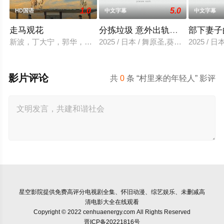
1.0
5.0
HD国语
中文字幕
中文字幕
走马观花
分拣垃圾 意外出轨性爱
部下妻子
新波，丁大宁，郭华，程一木他们毕业于同一所大学。他们和很
2025 / 日本 / 舞原圣,葵悠太
2025 /
影片评论
共
0
条 “村里来的年轻人” 影评
星空影院
提供免费高评分电视剧全集、怀旧动漫、综艺娱乐、未删减高
清电影大全在线观看
Copyright © 2022 cenhuaenergy.com All Rights Reserved
晋ICP备20221816号