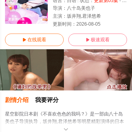
语言：
日语
状态：
更新第05集
- 免费观看
导演：
八十岛美也子
主演：
坂井翔,君泽悠希
更新第05集
更新时间：
2026-08-05
在线观看
极速观看


剧情介绍
我要评分
星空影院日本剧《不喜欢色色的我吗？》是一部由八十岛
美也子导演执导，坂井翔,君泽悠希等明星精彩演绎的日本
电视剧，手机免费观看高清无删减完整版电视剧全集就上
