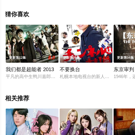
星空影视，更多相关信息可移步至豆瓣电视剧、电视猫或
剧情网等平台了解。
猜你喜欢
8.0
4.0
更新第12集
更新第05集
更新第04集
我们都是超能者 2013
不要换台
东京审判
平凡的高中生鸭川嘉郎（染谷将太 饰）本以为日子就会这么不
札幌本地电视台的新人记者雪丸花子
1946年
相关推荐