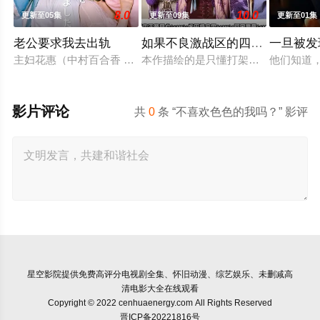
8.0
10.0
更新至05集
更新至09集
更新至01集
老公要求我去出轨
如果不良激战区的四天王转生成
一旦被发
主妇花惠（中村百合香 饰）与丈夫弘树（佐野玲於 饰）及4岁女
本作描绘的是只懂打架的四名不良少
他们知道
影片评论
共
0
条 “不喜欢色色的我吗？” 影评
星空影院
提供免费高评分电视剧全集、怀旧动漫、综艺娱乐、未删减高
清电影大全在线观看
Copyright © 2022 cenhuaenergy.com All Rights Reserved
晋ICP备20221816号