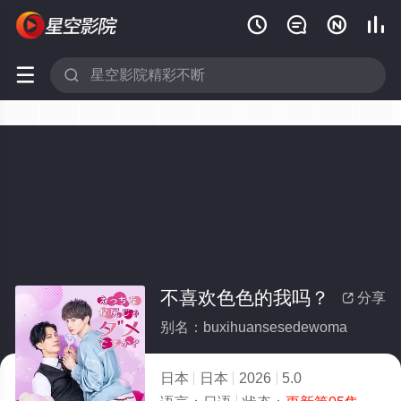






不喜欢色色的我吗？
分享

别名：buxihuansesedewoma
日本
日本
2026
5.0