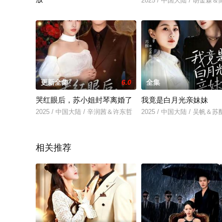
2025 / 中国大陆 / 胡金霖
2025 / 中国大陆 / 王百合&舒浩
更新全集
6.0
全集
哭红眼后，苏小姐封琴离婚了
我竟是白月光亲妹妹
2025 / 中国大陆 / 辛润茜＆许东哲
2025 / 中国大陆 / 吴帆＆苏
相关推荐