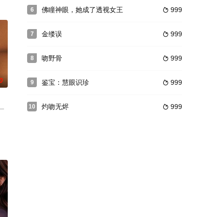
佛瞳神眼，她成了透视女王
999
6

睫
金缕误
999
7

吻野骨
999
8

0
鉴宝：慧眼识珍
999
9

灼吻无烬
999
10

一