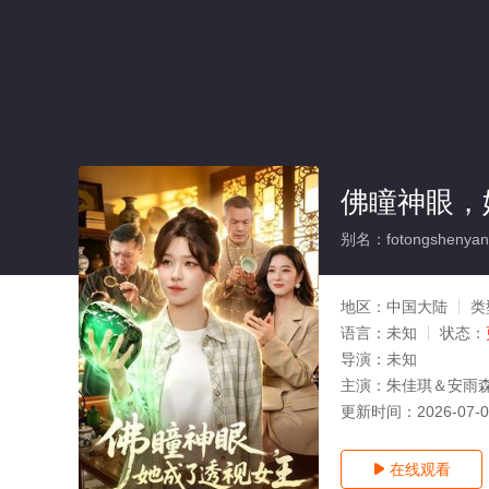
佛瞳神眼，
别名：fotongshenyant
地区：
中国大陆
类
语言：
未知
状态：
导演：
未知
主演：
朱佳琪＆安雨
更新时间：
2026-07-
在线观看
