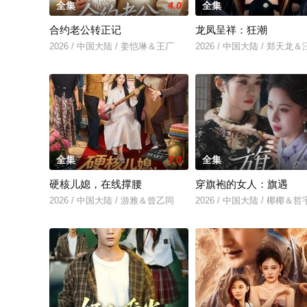
全集
4.0
全集
合约老公转正记
龙凤呈祥：狂潮
2026 / 中国大陆 / 姜恺琳＆王厂
2026 / 中国大陆 / 郑天龙
全集
7.0
全集
硬核儿媳，在线撑腰
穿旗袍的女人：旗遇
2026 / 中国大陆 / 游雅＆曾乙同
2026 / 中国大陆 / 椰椰＆哲