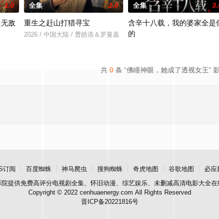
1.0
全集
2.0
全集
3.
是无敌
重生之赶山打猎寻宝
含辛十八载，我的婆家全是
的
2026 / 中国大陆 / 曹皓添＆罗曼嘉
＆张亚迪
2026 / 中国大陆 / 张耀尹＆伍京
共
0
条 “佛瞳神眼，她成了透视女王” 
S订阅
百度蜘蛛
神马爬虫
搜狗蜘蛛
奇虎地图
谷歌地图
必应
影院
提供免费高评分电视剧全集、怀旧动漫、综艺娱乐、未删减高清电影大全在
Copyright © 2022 cenhuaenergy.com All Rights Reserved
晋ICP备20221816号