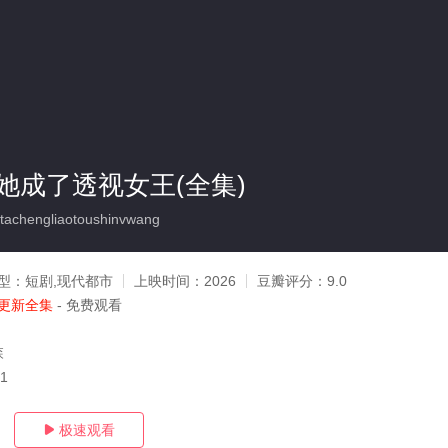
她成了透视女王(全集)
achengliaotoushinvwang
型：
短剧,现代都市
上映时间：
2026
豆瓣评分：
9.0
更新全集
- 免费观看
森
01
极速观看
