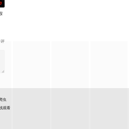
0
假
隽
影评
爬虫
线观看