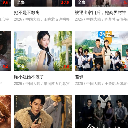
9.0
全集
10.0
全集
9.
她不是不敢离
被逐出家门后，她商界封神
＆汪心宇
2026 / 中国大陆 / 王晓蒙＆许明铮
2026 / 中国大陆 / 陈梦希＆傅邦
5.0
全集
3.0
全集
2.
顾小姐她不装了
差班
宇
2026 / 中国大陆 / 辛润茜＆刘蕙宾
2026 / 中国大陆 / 王关彭＆张潇