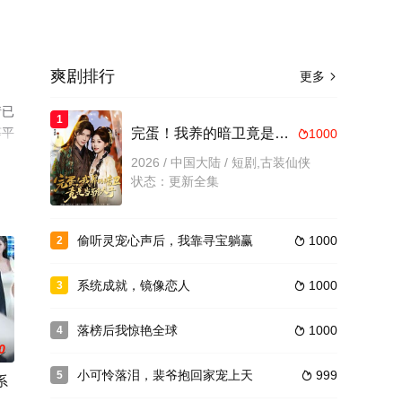
爽剧排行
更多

情已
1
等平
完蛋！我养的暗卫竟是当朝太子
1000

2026 / 中国大陆 / 短剧,古装仙侠
状态：更新全集
偷听灵宠心声后，我靠寻宝躺赢
1000
2

系统成就，镜像恋人
1000
3

落榜后我惊艳全球
1000
4

0
小可怜落泪，裴爷抱回家宠上天
999
5

系