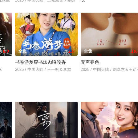
＆陈欣悦
2025 / 中国大陆 / 王嘉懋＆李曼妮
2025 / 中国大陆 / 马法洋＆陈恩
6.0
全集
1.0
全集
10.
书卷游梦穿书炫肉嘎嘎香
无声春色
酥
2025 / 中国大陆 / 王一帆＆李杰
2025 / 中国大陆 / 刘卓杰＆王诺