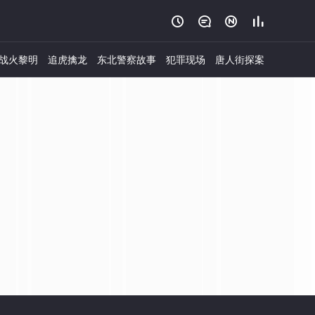




战火黎明
追虎擒龙
东北警察故事
犯罪现场
唐人街探案