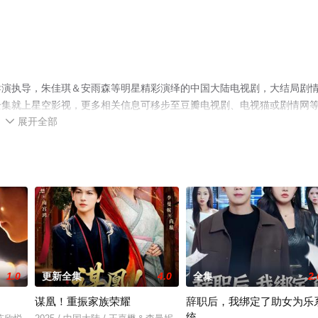
导演执导，朱佳琪＆安雨森等明星精彩演绎的中国大陆电视剧，大结局剧
全集就上星空影视，更多相关信息可移步至豆瓣电视剧、电视猫或剧情网
展开全部

1.0
更新全集
4.0
全集
2.
谋凰！重振家族荣耀
辞职后，我绑定了助女为乐
统