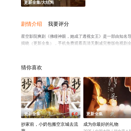
更新全集/大结局
剧情介绍
我要评分
星空影院爽剧《佛瞳神眼，她成了透视女王》是一部由知名
揭晓（更新全集），手机免费观看高清无删减完整版电视剧
台了解。
猜你喜欢
更新全集
6.0
更新全集
抄家前，小奶包搬空京城去流
成为你最好的礼物
放