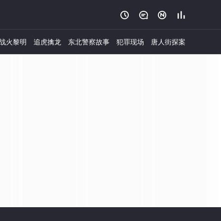




战火黎明
追虎擒龙
东北警察故事
犯罪现场
唐人街探案