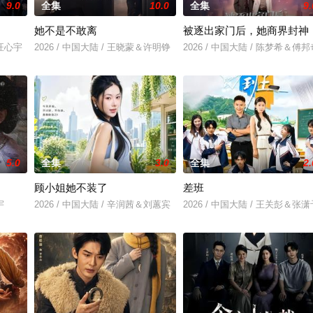
9.0
全集
10.0
全集
9.
她不是不敢离
被逐出家门后，她商界封神
＆汪心宇
2026 / 中国大陆 / 王晓蒙＆许明铮
2026 / 中国大陆 / 陈梦希＆傅邦
5.0
全集
3.0
全集
2.
顾小姐她不装了
差班
宇
2026 / 中国大陆 / 辛润茜＆刘蕙宾
2026 / 中国大陆 / 王关彭＆张潇