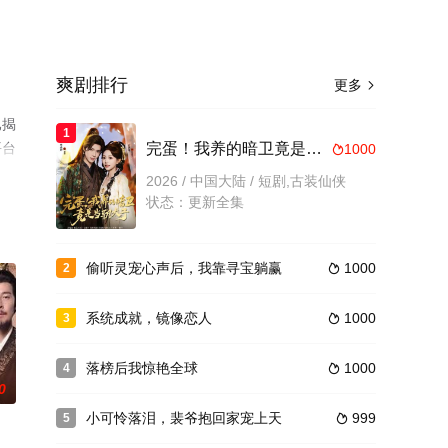
爽剧排行
更多

已揭
1
平台
完蛋！我养的暗卫竟是当朝太子
1000

2026 / 中国大陆 / 短剧,古装仙侠
状态：更新全集
偷听灵宠心声后，我靠寻宝躺赢
1000
2

系统成就，镜像恋人
1000
3

落榜后我惊艳全球
1000
4

0
小可怜落泪，裴爷抱回家宠上天
999
5
