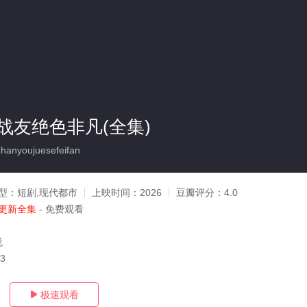
战友绝色非凡(全集)
anyoujuesefeifan
型：
短剧,现代都市
上映时间：
2026
豆瓣评分：
4.0
更新全集
- 免费观看
悦
03
极速观看
