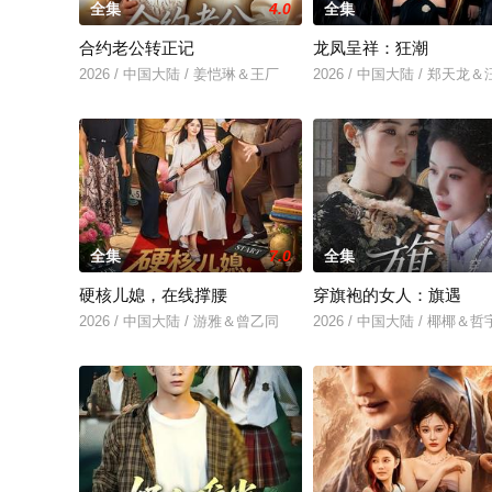
全集
4.0
全集
合约老公转正记
龙凤呈祥：狂潮
2026 / 中国大陆 / 姜恺琳＆王厂
2026 / 中国大陆 / 郑天龙
全集
7.0
全集
硬核儿媳，在线撑腰
穿旗袍的女人：旗遇
2026 / 中国大陆 / 游雅＆曾乙同
2026 / 中国大陆 / 椰椰＆哲