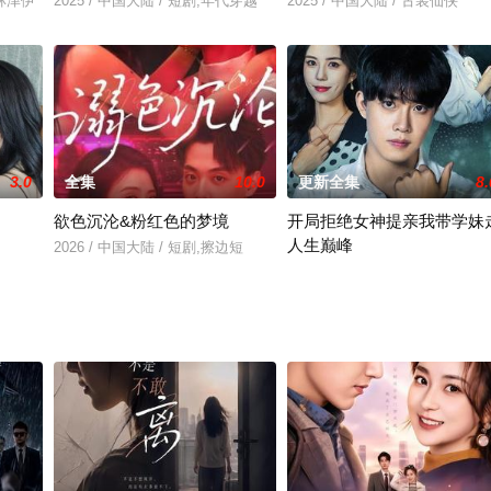
＆林津伊
2025 / 中国大陆 / 短剧,年代穿越
2025 / 中国大陆 / 古装仙侠
3.0
全集
10.0
更新全集
8.
欲色沉沦&粉红色的梦境
开局拒绝女神提亲我带学妹
人生巅峰
2026 / 中国大陆 / 短剧,擦边短
2025 / 中国大陆 / 短剧,现代都市