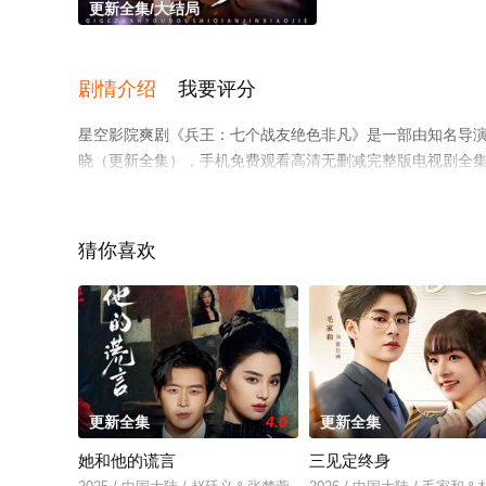
更新全集/大结局
剧情介绍
我要评分
星空影院爽剧《兵王：七个战友绝色非凡》是一部由知名导
晓（更新全集），手机免费观看高清无删减完整版电视剧全
了解。
猜你喜欢
更新全集
4.0
更新全集
她和他的谎言
三见定终身