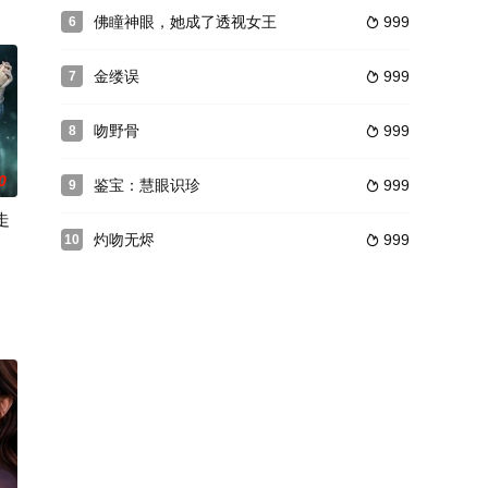
佛瞳神眼，她成了透视女王
999
6

金缕误
999
7

吻野骨
999
8

0
鉴宝：慧眼识珍
999
9

走
灼吻无烬
999
10
