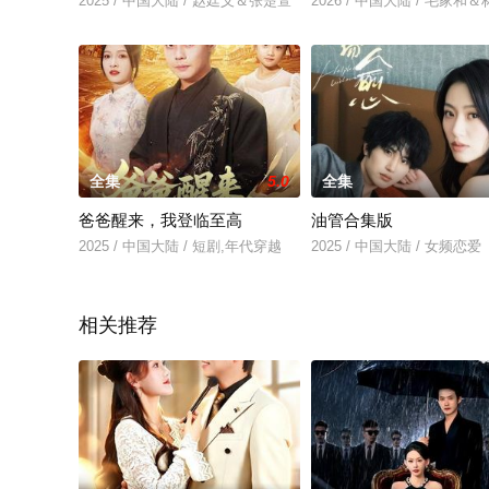
2025 / 中国大陆 / 赵廷义＆张楚萱
2026 / 中国大陆 / 毛家和
全集
5.0
全集
爸爸醒来，我登临至高
油管合集版
2025 / 中国大陆 / 短剧,年代穿越
2025 / 中国大陆 / 女频恋爱
相关推荐