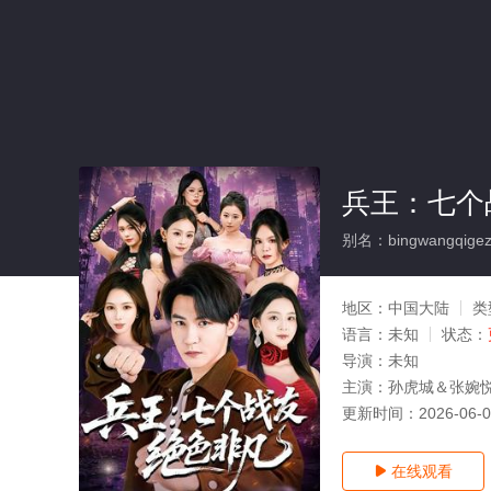
兵王：七个
别名：bingwangqigezh
地区：
中国大陆
类
语言：
未知
状态：
导演：
未知
主演：
孙虎城＆张婉
更新时间：
2026-06-
在线观看
