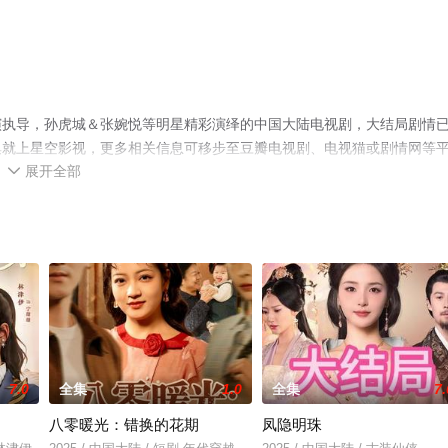
演执导，孙虎城＆张婉悦等明星精彩演绎的中国大陆电视剧，大结局剧情
集就上星空影视，更多相关信息可移步至豆瓣电视剧、电视猫或剧情网等
展开全部

7.0
全集
1.0
全集
7.
八零暖光：错换的花期
凤隐明珠