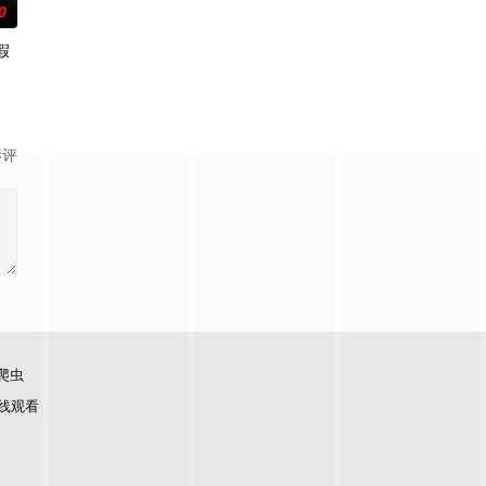
0
假
隽
影评
爬虫
线观看