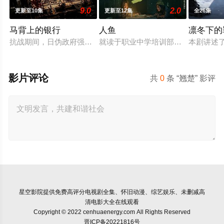
9.0
2.0
更新至10集
更新至12集
全26集
马背上的银行
人鱼
凛冬下的
抗战期间，日伪政府强行推广、使用由“中国准备银行”发行的伪
就读于职业中学培训部的花季女生苏
本剧讲述
影片评论
共
0
条 “翘楚” 影评
星空影院
提供免费高评分电视剧全集、怀旧动漫、综艺娱乐、未删减高
清电影大全在线观看
Copyright © 2022 cenhuaenergy.com All Rights Reserved
晋ICP备20221816号