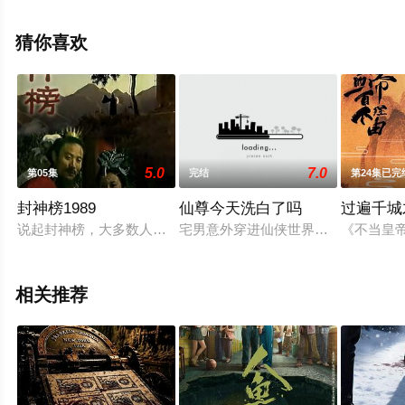
机免费观看高清无删减完整版电视剧全集就上星空影视，
更多相关信息可移步至豆瓣电视剧、电视猫或剧情网等平
猜你喜欢
台了解。
5.0
7.0
第05集
完结
第24集已完
封神榜1989
仙尊今天洗白了吗
过遍千城
说起封神榜，大多数人较熟悉的是傅艺伟、蓝天野主演的那个版
宅男意外穿进仙侠世界，秒变仙宗反派
《不当皇
相关推荐