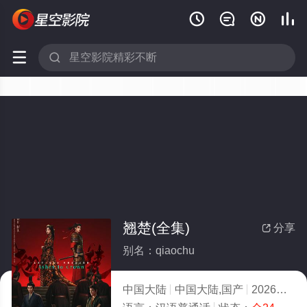






翘楚(全集)
分享

别名：qiaochu
中国大陆
中国大陆,国产
2026
5.0