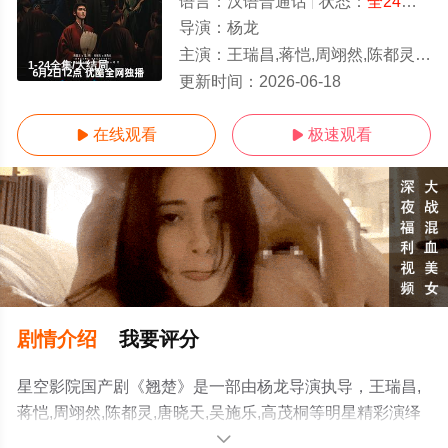
语言：
汉语普通话
状态：
全24集
- 
导演：
杨龙
主演：
王瑞昌,蒋恺,周翊然,陈都灵,唐晓天,吴施乐,高茂桐
1-24全集/大结局
更新时间：
2026-06-18
在线观看
极速观看


剧情介绍
我要评分
星空影院国产剧《翘楚》是一部由杨龙导演执导，王瑞昌,
蒋恺,周翊然,陈都灵,唐晓天,吴施乐,高茂桐等明星精彩演绎
的中国大陆电视剧，大结局剧情已揭晓（1-24全集），手
