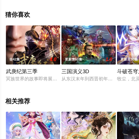
至豆瓣动漫、电视猫或剧情网等平台了解。
猜你喜欢
4.0
1.0
全42集
更新第60集
更新至30集
武庚纪第三季
三国演义3D
斗破苍穹
冥族世界的故事即将展开，十三大将集结，为十万年的屈辱而战
从东汉末年到西晋初年之间近一百年
牧尘，北
相关推荐