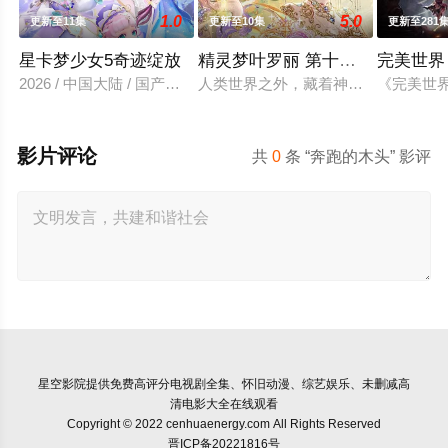
1.0
5.0
更新至11集
更新至10集
更新至281
星卡梦少女5奇迹绽放
精灵梦叶罗丽 第十一季（下）
完美世界
2026 / 中国大陆 / 国产动漫
人类世界之外，藏着神秘而美好的叶
《完美世
影片评论
共
0
条 “奔跑的木头” 影评
星空影院
提供免费高评分电视剧全集、怀旧动漫、综艺娱乐、未删减高
清电影大全在线观看
Copyright © 2022 cenhuaenergy.com All Rights Reserved
晋ICP备20221816号