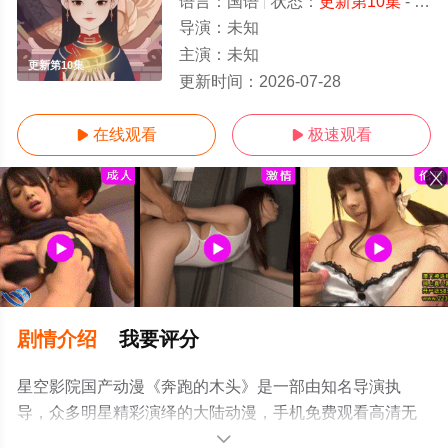
语言：
国语
状态：
更新第10集
- 免费观看
导演：
未知
主演：
未知
更新第10集
更新时间：
2026-07-28
在线观看
极速观看


剧情介绍
我要评分
星空影院国产动漫《奔跑的木头》是一部由知名导演执
导，众多明星精彩演绎的大陆动漫，手机免费观看高清无
删减完整版动漫全集就上星空影视，更多相关信息可移步
