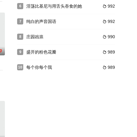
书队特遣队队员。而在小田原图书馆守卫战之后，她似乎终于发现，多年来始
妈妈那里继承下来的技术在城里开一家餐馆，他面临着资金选址客流等诸多困难。与此
淫荡比基尼与用舌头吞食的她
992
6

纯白的声音国语
992
7

庄园凶祟
990
8

0
盛开的粉色花瓣
989
9

每个你每个我
989
10

个案件并不单纯，似乎有官员介入此案；经过暗中调查后，事实的真相渐渐浮现
长（中井贵一 饰）被迫告别妻子阿蝶（铃木京香 饰），与大政（岸部一徳 饰