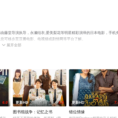
由藤堂导演执导，永濑结衣,爱美梨花等明星精彩演绎的日本电影，手机
信息可移步至豆瓣电影、电视猫或剧情网等平台了解。
展开全部

6.0
更新HD
3.0
更新HD
7.
图书馆战争：记忆之书
错位情缘