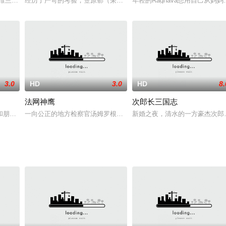
he dead
·德哈维兰,马克·史蒂芬斯,西莱斯特·霍姆
经历了严苛的考验，笠原郁（荣仓奈奈 饰）逐渐成长为一名优秀的图
年轻的Raghava想用自己从
3.0
HD
3.0
HD
8.
法网神鹰
次郎长三国志
无虑。那一年，天真无邪的小仙女玛琳菲森（伊莎贝尔·莫洛伊 Isobelle
和朋友们在一次狂欢后，发现一名女孩下落不明的消息，所有人都将付出代价…
一向公正的地方检察官汤姆罗根在处理雀尔喜窃盗名画案时，发现整
新婚之夜，清水的一方豪杰次郎