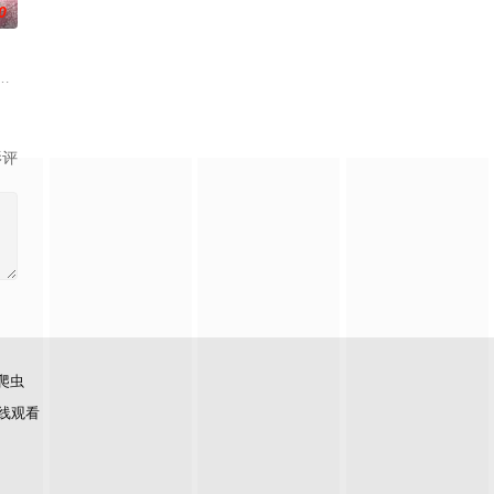
0
阻力，克服种种困难，组建乐队追求自己的音乐梦想，并走出了困住他的亲情
影评
爬虫
线观看