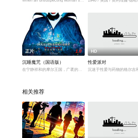
When an unsuspecting woman stops at a remote gas station in t
1948 / 美国 / 奥利维娅
正片
1.0
HD
沉睡魔咒（国语版）
性爱派对
在宁静祥和的摩尔王国，广袤的大森林中，动物与精灵和谐相处，无忧
沉迷于性爱与药物的格尔吉
相关推荐