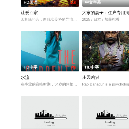
HD国语
2.0
中文字幕
让爱回家
大家的妻子：住户专用
因机缘巧合，向现实妥协的导演朱达仁萌生拍一部《河南人在北京
2025 / 日本 / 加藤桃香
HD中字
3.0
HD中字
水流
庄园凶祟
在事业的巅峰时期，34岁的阿根廷造型师丽娜在瑞士的一场颁奖
Rao Bahadur is a psychologi