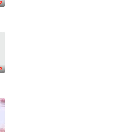
0
“开挂”。
0
但她内心深
一人踏上穿越西德克萨斯州的旅程，寻求紧急医疗救助。一路上，她既遭遇了善