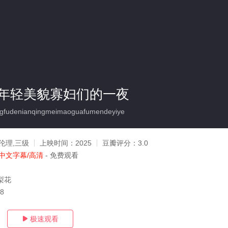
年轻美貌寡妇们的一夜
udenianqingmeimaoguafumendeyiye
伦理,三级
上映时间：
2025
豆瓣评分：
3.0
中文字幕/高清
- 免费观看
梨花
28
极速观看
