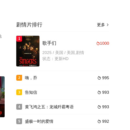
剧情片排行
更多

免
1
歌手们
1000

2025 / 美国 / 美国,剧情
状态：更新HD
嗨，乔
995
2

告知信
993
3

黄飞鸿之五：龙城歼霸粤语
993
4

0
盛极一时的爱情
992
5
