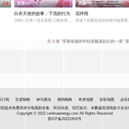
1.0
更新HD
3.0
更新HD
7.
白衣天使的故事：下流的行为
花伴雨
1984 / 日本 / 浅见美那,三崎奈美,深見博,野上祐二
讲述了热爱音乐的邱峰冲破重重
共
0
条 “穿着丧服的年轻美貌寡妇们的一夜” 
S订阅
百度蜘蛛
神马爬虫
搜狗蜘蛛
奇虎地图
谷歌地图
必应
影院
提供免费高评分电视剧全集、怀旧动漫、综艺娱乐、未删减高清电影大全在
Copyright © 2022 cenhuaenergy.com All Rights Reserved
晋ICP备20221816号