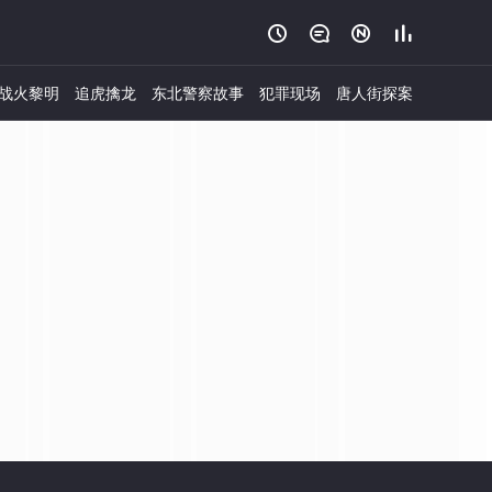




战火黎明
追虎擒龙
东北警察故事
犯罪现场
唐人街探案