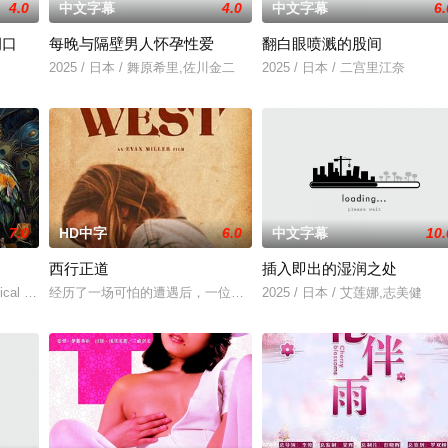
4.0
中文字幕
4.0
中文字幕
6.
洞口
每晚与隔壁男人怀孕性爱
翻白眼喷溅的股间
》电影的念头，在说服主编姚松、老乡韩战、二房东杨小强加入后，一路曲折式
2025 / 日本 / 舞原希里,佐川金二
2025 / 日本 / 二宫里江奈
7.0
HD中字
6.0
中文字幕
10.
西行正道
插入即出的湿润之处
典礼后，被一种突如其来的冲动驱使。回到布宜诺斯艾利斯后，她什么也没说，
cal drama set against the backdrop of a fa
经历了一场可怕的遭遇后，一位小镇女子向疏远的哥哥借了钱，独自
2025 / 日本 / 艾莲娜,志美健