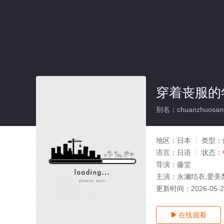
穿着丧服的
别名：chuanzhuosangf
地区：
日本
类型：
语言：
日语
状态：
导演：
藤堂
主演：
永濑结衣,爱美
更新时间：
2026-05-
在线观看
