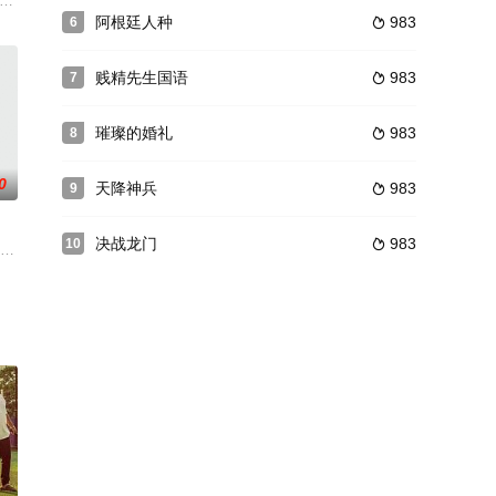
的生活早已经忍无可忍。这一次，张耀辉和搭档阿
有一条毒蛇。
run-down theater camp in upstate New Yo
阿根廷人种
983
6

贱精先生国语
983
7

璀璨的婚礼
983
8

0
天降神兵
983
9

决战龙门
983
10

中成为了她
亲近的娜欧米，也遇见了心目中的理想男人。本片
“残酷真相”。
pretends to be a prince and goes to Me