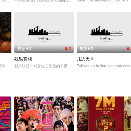
动之下俩人一起绑架了他们认为导致这一不公平决定的裁判……
记不得自己干了多少年卧底了，他唯一清楚的是，自己对这种遮遮掩掩躲躲藏藏
本片改编自罗尔德·达尔著名的短篇故事，讲述一名男子发现他的床上
When the beloved founder of a 
3.0
更新HD
5.0
更新HD
6.
残酷真相
几近天堂
进入了一间古庙，遇见了善良美艳的油纸伞妖（钟楚红 饰），并在阴差阳错之
波利放下光鲜亮丽的生活，来到田纳西州乡下重新开始。她照顾和她像母女一样
影片讲述一对居住在伦敦的非裔姐妹的故事，展现人性、情感的弱点和
Follows an Italian con-man who 