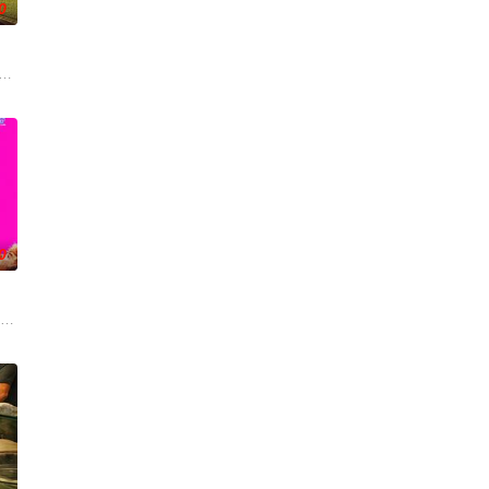
0
沃食品公司的
情面面觀，其中「Truth orDare」大膽遊戲更表達時下年青人對於
onsecutive events following the film G
0
余生信
今，三人为了一场仅有一次的演出再度合体，前提是他们得克服接踵而来的重重
per Hoffman 饰）在著名艺术家艾丽卡·特蕾西（奥利维亚·王尔德 Olivia Wi