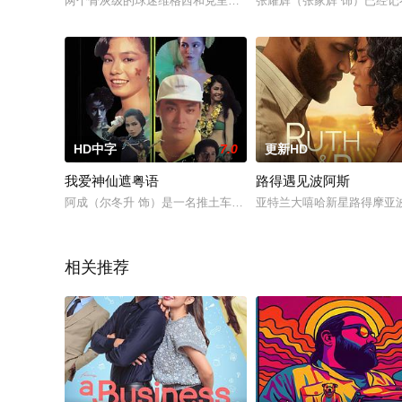
两个骨灰级的球迷维格西和克里夫，因足球队降级心生不满，激
张耀辉（张家辉 饰）已经
HD中字
7.0
更新HD
我爱神仙遮粤语
路得遇见波阿斯
阿成（尔冬升 饰）是一名推土车司机，某日，他于误打误撞之中
亚特兰大嘻哈新星路得摩亚
相关推荐