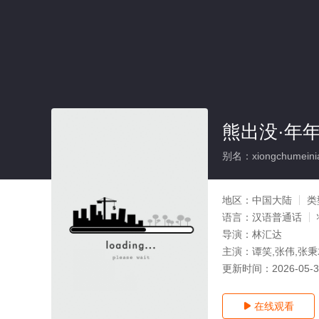
熊出没·年
别名：xiongchumeinia
地区：
中国大陆
类
语言：
汉语普通话
导演：
林汇达
主演：
谭笑,张伟,张
更新时间：
2026-05-
在线观看
