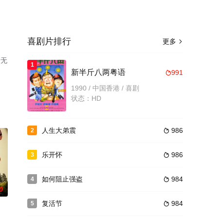
喜剧片排行
更多

清无
1
新半斤八两粤语
991

1990 / 中国香港 / 喜剧
状态：HD
人生大弟震
986
2

乐开怀
986
3

如何阻止强盗
984
4

0
复活节
984
5
