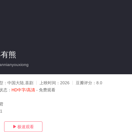
年有熊
nnianyouxiong
型：
中国大陆,喜剧
上映时间：
2026
豆瓣评分：
8.0
状态：
HD中字/高清
- 免费观看
秉君
31
极速观看
