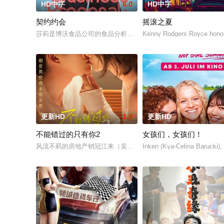
HD中字
6.0
HD中字
契约约会
摇滚之夏
莎莉是博沃食品公司的食品分析师，如今陷入财务困境，她答应
Kenny Rodgers Royce honors 
更新HD
1.0
更新HD
不能错过的只有你2
女孩们，女孩们！
风流不羁的房地产销冠江来（吴翊歌 饰），为利益化身“深情画家
Inken (Kya-Celina Barucki),