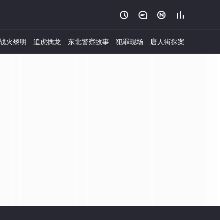




战火黎明
追虎擒龙
东北警察故事
犯罪现场
唐人街探案