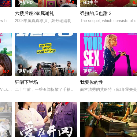
7.0
更新HD
7.0
HD中字
8.
六楼后座2家属谢礼
强扭的瓜也甜 2
为挚友雅斯敏牵线搭桥，为她安排相亲。原来，雅斯敏的约会对象是乌塔玛，博
his late mother's legacy by following
2003年黃真真導演、鄭丹瑞編劇的喜劇《六樓后座》拍出香港新一代的愛
The sequel, which consists of c
9.0
更新HD
9.0
更新TC
6.
狂唱下半场
我要你的性
”，步步为营接近倔强女医生李梦（李萌萌 饰）。他算计利益得失，她却赌上了
 Vicky (Julia Novohradsky) und Lena (Nhung
二十年前，一桩丑闻拆散了千禧年初期当红的韩国流行三人团体。如
面容清秀的艾略特（库珀·霍夫曼 Coo