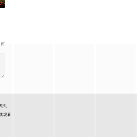
0
展开。
念，让人在捧腹之余感受到人性人情之美。
故事、追梦故事。脱贫不松劲，致富再出发。虽然父亲曾在家乡遭到爱情事业的
特纳 饰）和满怀浪漫情怀和希望的艾莉（莫妮卡·巴巴罗 饰）或许是这座城市
影评
爬虫
线观看