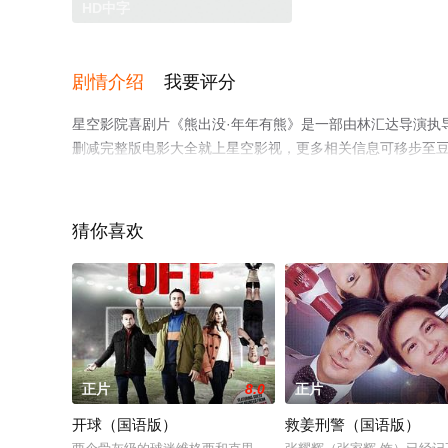
HD中字
剧情介绍
我要评分
星空影院喜剧片《熊出没·年年有熊》是一部由林汇达导演执
删减完整版电影大全就上星空影视，更多相关信息可移步至
猜你喜欢
正片
8.0
正片
开球（国语版）
救姜刑警（国语版）