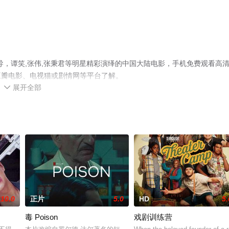
导，谭笑,张伟,张秉君等明星精彩演绎的中国大陆电影，手机免费观看高
豆瓣电影、电视猫或剧情网等平台了解。
展开全部

10.0
正片
5.0
HD
5.
毒 Poison
戏剧训练营