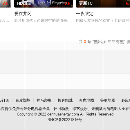
7.0
HD国语
8.0
更新TC
6.
爱在井冈
一夜限定
丢失的东西，宏光无意中伪装成车王与薇薇进行交往，一场错位的爱情故事由此
离合，宣扬了树立正确的恋爱观生活观的必要性，鞭挞了追金，虚荣等错误的观
影片用两代人跨越时空的爱情来演绎吉安老区人民的创业故事、幸福
刚被女友狠甩的欧文（卡勒姆·
共
0
条 “熊出没·年年有熊” 
S订阅
百度蜘蛛
神马爬虫
搜狗蜘蛛
奇虎地图
谷歌地图
必应
影院
提供免费高评分电视剧全集、怀旧动漫、综艺娱乐、未删减高清电影大全在
Copyright © 2022 cenhuaenergy.com All Rights Reserved
晋ICP备20221816号