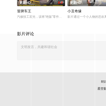
更新HD
8.0
更新HD
冒牌车王
小丑奇缘
汽修技工宏光，误将“绝版”零件遗落盲女薛薇薇家中，为了找回
影片通过一个小人物的悲欢
影片评论
RS
星空