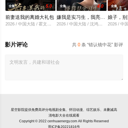
5.0
4.0
全集
全集
全集
前妻送我的离婚大礼包
嫌我是实习生，我亮出老板身份
娘子，别
2026 / 中国大陆 / 霍文琦＆雷小米
2026 / 中国大陆 / 沈鸿运＆刘亚倩
2026 / 
影片评论
共
0
条 “错认镜中花” 影评
星空影院
提供免费高评分电视剧全集、怀旧动漫、综艺娱乐、未删减高
清电影大全在线观看
Copyright © 2022 cenhuaenergy.com All Rights Reserved
晋ICP备20221816号