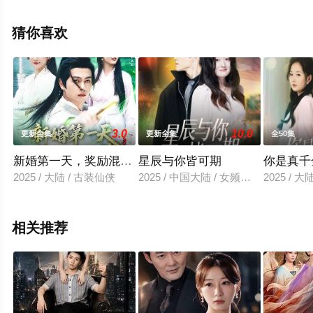
集就上星空影视，更多相关信息可移步至豆瓣电视剧、电
视猫或剧情网等平台了解。
猜你喜欢
3.0
10.0
更新全集
更新全集
全50集
新婚第一天，奖励混沌体
星辰与你皆可期
你是真千
2025 / 大陆 / 古装仙侠
2025 / 中国大陆 / 女频恋爱
2025 / 
相关推荐