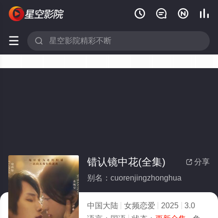






错认镜中花(全集)
分享

别名：cuorenjingzhonghua
中国大陆
女频恋爱
2025
3.0