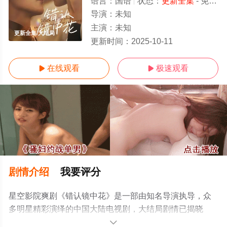
语言：
国语
状态：
更新全集
- 免费观看
导演：
未知
主演：
未知
更新全集/大结局
更新时间：
2025-10-11
在线观看
极速观看


剧情介绍
我要评分
星空影院爽剧《错认镜中花》是一部由知名导演执导，众
多明星精彩演绎的中国大陆电视剧，大结局剧情已揭晓
（更新全集），手机免费观看高清无删减完整版电视剧全
