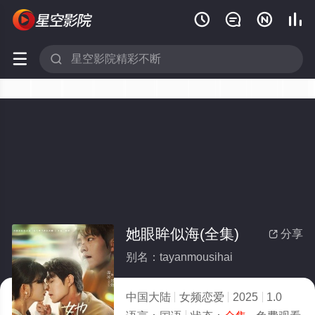






她眼眸似海(全集)
分享

别名：tayanmousihai
中国大陆
女频恋爱
2025
1.0