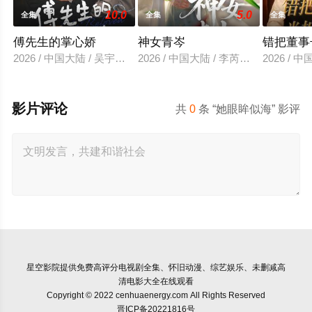
10.0
5.0
全集
全集
全集
傅先生的掌心娇
神女青岑
错把董事
2026 / 中国大陆 / 吴宇航＆郑千亦
2026 / 中国大陆 / 李芮峤＆张媛媛
2026 /
影片评论
共
0
条 “她眼眸似海” 影评
星空影院
提供免费高评分电视剧全集、怀旧动漫、综艺娱乐、未删减高
清电影大全在线观看
Copyright © 2022 cenhuaenergy.com All Rights Reserved
晋ICP备20221816号