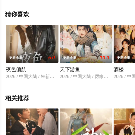
上星空影视，更多相关信息可移步至豆瓣电视剧、电视猫
或剧情网等平台了解。
猜你喜欢
5.0
10.0
更新全集
更新全集
更新全集
夜色偏航
天下游鱼
酒楼
2026 / 中国大陆 / 朱新辉＆洪奕昕
2026 / 中国大陆 / 厉家兵＆锦沅
2026 /
相关推荐