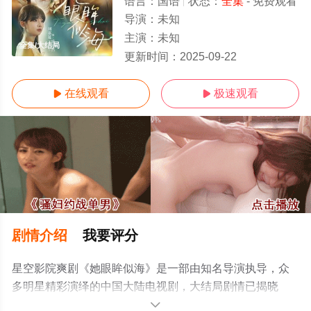
语言：
国语
状态：
全集
- 免费观看
导演：
未知
主演：
未知
全集/大结局
更新时间：
2025-09-22
在线观看
极速观看


剧情介绍
我要评分
星空影院爽剧《她眼眸似海》是一部由知名导演执导，众
多明星精彩演绎的中国大陆电视剧，大结局剧情已揭晓
（全集），手机免费观看高清无删减完整版电视剧全集就
