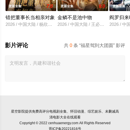
7.0
9.0
更新全集
更新全集
更新全集
错把董事长当相亲对象
金鳞不是池中物
阎罗归来
2026 / 中国大陆 / 杨欣芮＆滕林＆马治邦
2026 / 中国大陆 / 王必可＆许幻幻
2026 /
影片评论
共
0
条 “福星驾到大团圆” 影评
星空影院
提供免费高评分电视剧全集、怀旧动漫、综艺娱乐、未删减高
清电影大全在线观看
Copyright © 2022 cenhuaenergy.com All Rights Reserved
晋ICP备20221816号