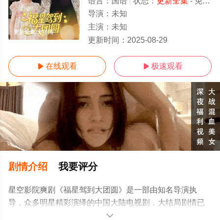
语言：
国语
状态：
更新全集
- 免费观看
导演：
未知
主演：
未知
更新全集/大结局
更新时间：
2025-08-29
在线观看
极速观看


剧情介绍
我要评分
星空影院爽剧《福星驾到大团圆》是一部由知名导演执
导，众多明星精彩演绎的中国大陆电视剧，大结局剧情已
揭晓（更新全集），手机免费观看高清无删减完整版电视
