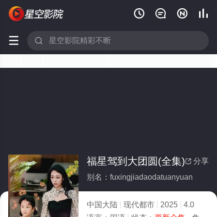






福星驾到大团圆(全集)
分享

别名：fuxingjiadaodatuanyuan
中国大陆
现代都市
2025
4.0