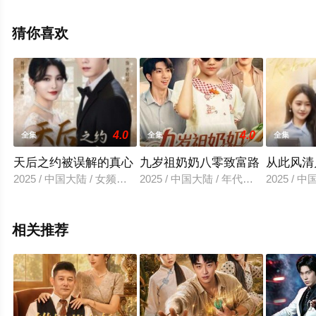
剧全集就上星空影视，更多相关信息可移步至豆瓣电视
剧、电视猫或剧情网等平台了解。
猜你喜欢
4.0
4.0
全集
全集
全集
天后之约被误解的真心
九岁祖奶奶八零致富路
从此风清
2025 / 中国大陆 / 女频恋爱
2025 / 中国大陆 / 年代穿越
2025 / 
相关推荐