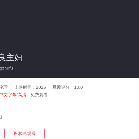
良主妇
gzhufu
伦理
上映时间：
2025
豆瓣评分：
10.0
中文字幕/高清
- 免费观看
11
极速观看
