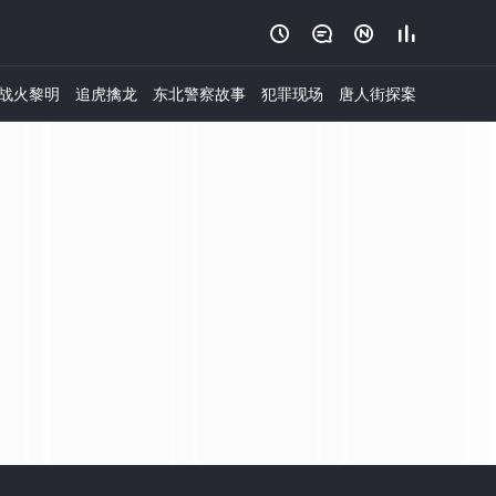




战火黎明
追虎擒龙
东北警察故事
犯罪现场
唐人街探案