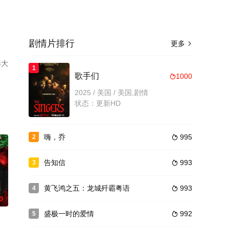
剧情片排行
更多

影大
1
歌手们
1000

2025 / 美国 / 美国,剧情
状态：更新HD
嗨，乔
995
2

告知信
993
3

黄飞鸿之五：龙城歼霸粤语
993
4

0
盛极一时的爱情
992
5
