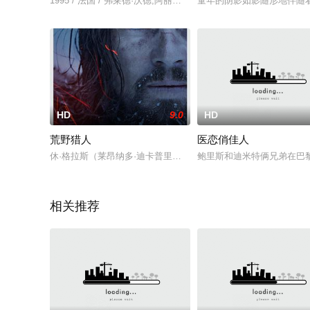
1995 / 法国 / 弗莱德·沃德,阿丽尔·朵巴丝勒,Charles,Tordjman
童年的阴影如影随形地伴随着这个家
HD
9.0
HD
荒野猎人
医恋俏佳人
休·格拉斯（莱昂纳多·迪卡普里奥 Leonardo DiCaprio
鲍里斯和迪米特俩兄弟在巴
相关推荐