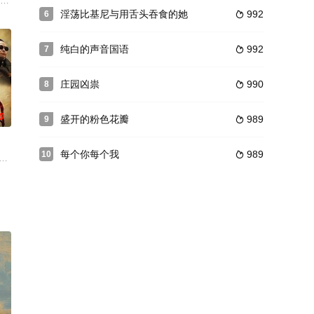
莲维雅 Kari
 Mistletoe Ball, a broken ornament l
淫荡比基尼与用舌头吞食的她
992
6

迎える湯の家の若女将・艶子（穂花）と番頭（梨元勝）。観光協会のパンフレ
纯白的声音国语
992
7

庄园凶祟
990
8

0
盛开的粉色花瓣
989
9

每个你每个我
989
10

一个病人的单身母亲，这使得他们先前不可动摇的
邊摘橘柑，惹來七八個阿飛調戲，幸她及時召來村民，把眾阿飛趕走。事後小芳
东北军战士孙北山、张洛东、金柱、银柱在阳城为救戏班花旦孟三娇而怒杀了伪警