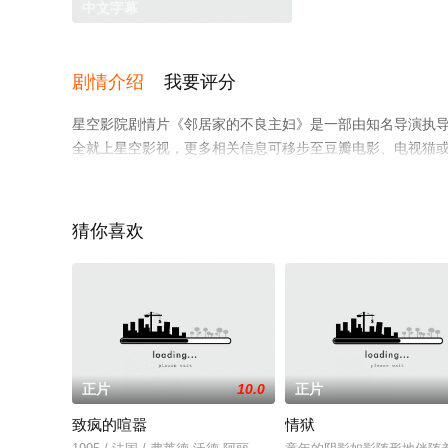
中文字幕
剧情介绍
我要评分
星空影院剧情片《邻居家的不良主妇》是一部由知名导演执
全就上星空影视，更多相关信息可移步至豆瓣电影、电视猫
猜你喜欢
正片
10.0
正片
致疯的喧嚣
情狱