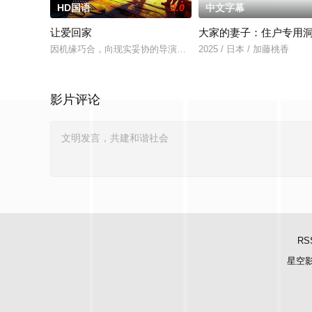
HD国语
2.0
中文字幕
让爱回家
大家的妻子：住户专用
因机缘巧合，向现实妥协的导演朱达仁萌生拍一部《河南人在北京
2025 / 日本 / 加藤桃香
影片评论
RS
星空