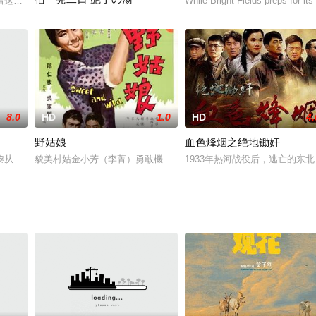
庭的三姊妹苏菲（艾曼纽 贝阿 Emmanuelle B eacute;art饰）、莎莲（嘉
While Bright Fields preps for its
「いらっしゃいませ。ようこそ、かすみ湯へ…」今日も観光客を出
8.0
HD
1.0
HD
4.
野姑娘
血色烽烟之绝地锄奸
 饰）是一名皮草猎人，在一次打猎途中被一头熊殴打成重伤后被同行的乘船船
黎从事医疗工作，他们都热爱自己的病人和彼此。当他们俩同时爱上了朱迪思-
貌美村姑金小芳（李菁）勇敢機智，樂於助人。一日小芳到郊外邊歌
1933年热河战役后，逃亡的