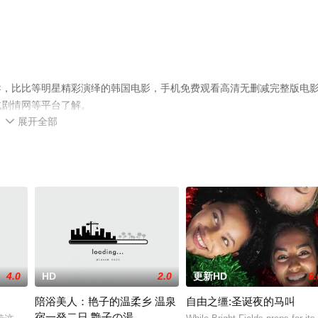
导，比比等明星精彩演绎的韩国电影，手机免费观看高清无删减完整版电
或剧情网等平台了解。
展开全部

4.0
HD
2.0
更新HD
6.
陪浴美人：艳子的温柔乡 温泉
自由之缰:圣诞夜的马叫
宿一発二日 艶子の湯