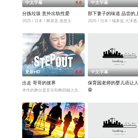
中文字幕
5.0
中文字幕
分拣垃圾 意外出轨性爱
部下妻子的味道 品尝的
2025 / 日本 / 舞原圣,葵悠太
2025 / 日本 / 城鼻寇,大泽
更新HD
8.0
中文字幕
出走 哥哥的彼界
保育园老师的婴儿语让
奋
本作的舞台是音乐和舞蹈融入生活的冲绳。与母亲朱音、妹妹舞
2025 / 日本 / 白木由子