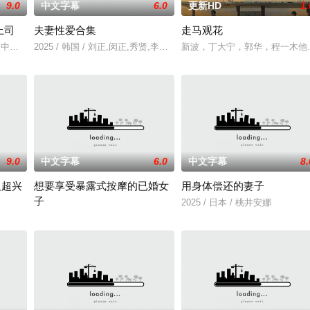
9.0
中文字幕
6.0
更新HD
1.
上司
夫妻性爱合集
走马观花
透,中山健二
2025 / 韩国 / 刘正,闵正,秀贤,李恩美,韩石峰,闵道允,尚斗,尹江善
新波，丁大宁，郭华，程一木他
9.0
中文字幕
6.0
中文字幕
8.
人超兴
想要享受暴露式按摩的已婚女
用身体偿还的妻子
子
一起生活的照屋踊，憧憬舞蹈学校的丽莎，开始了舞蹈生涯。朱音为了支撑家数
2025 / 日本 / 桃井安娜
2025 / 日本 / 竹内夏希