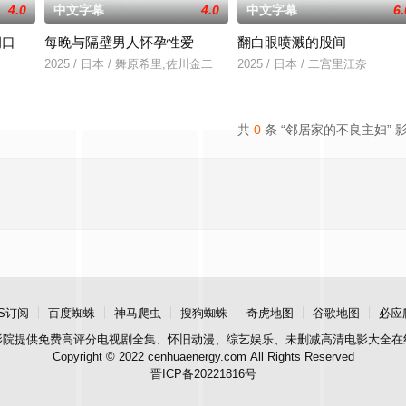
4.0
中文字幕
4.0
中文字幕
6.
洞口
每晚与隔壁男人怀孕性爱
翻白眼喷溅的股间
》电影的念头，在说服主编姚松、老乡韩战、二房东杨小强加入后，一路曲折式
2025 / 日本 / 舞原希里,佐川金二
2025 / 日本 / 二宫里江奈
共
0
条 “邻居家的不良主妇” 
S订阅
百度蜘蛛
神马爬虫
搜狗蜘蛛
奇虎地图
谷歌地图
必应
影院
提供免费高评分电视剧全集、怀旧动漫、综艺娱乐、未删减高清电影大全在
Copyright © 2022 cenhuaenergy.com All Rights Reserved
晋ICP备20221816号