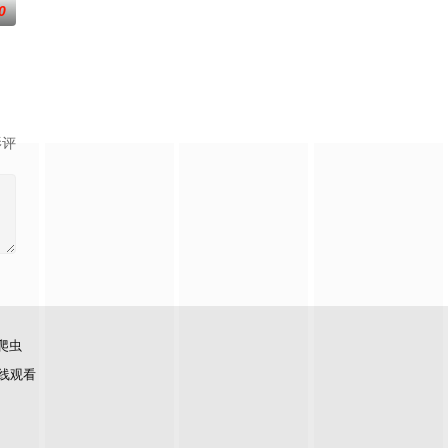
0
“开挂”。
影评
爬虫
线观看