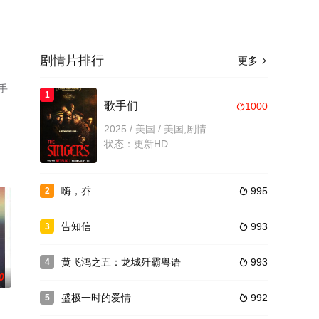
剧情片排行
更多

，手
1
歌手们
1000

2025 / 美国 / 美国,剧情
状态：更新HD
嗨，乔
995
2

告知信
993
3

黄飞鸿之五：龙城歼霸粤语
993
4

0
盛极一时的爱情
992
5
