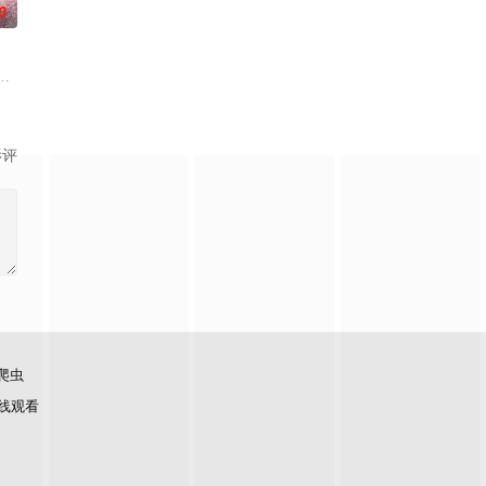
0
阻力，克服种种困难，组建乐队追求自己的音乐梦想，并走出了困住他的亲情
影评
爬虫
线观看