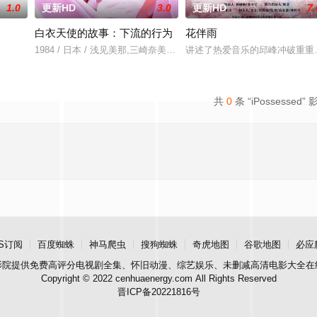
1.0
更新HD
3.0
更新HD
7.
白衣天使的故事：下流的行为
花伴雨
1984 / 日本 / 浅见美那,三崎奈美,深見博,野上祐二
讲述了热爱音乐的邱峰冲破重重
共
0
条 “iPossessed” 
S订阅
百度蜘蛛
神马爬虫
搜狗蜘蛛
奇虎地图
谷歌地图
必应
影院
提供免费高评分电视剧全集、怀旧动漫、综艺娱乐、未删减高清电影大全在
Copyright © 2022 cenhuaenergy.com All Rights Reserved
晋ICP备20221816号