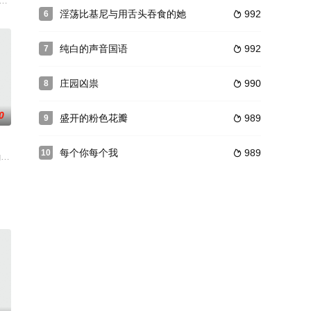
隔千里，两人的爱情面临生与死的考验。
老旧，发式落后赶不上潮流，在对面的时尚Madan理发店的挤压下，生意很是
特別的电影，全片几乎都是由动物所主演，片名是《丛林赤子心》（Benji the H
淫荡比基尼与用舌头吞食的她
992
6

纯白的声音国语
992
7

庄园凶祟
990
8

0
盛开的粉色花瓣
989
9

每个你每个我
989
10

班主不满恶霸当场调戏、欺凌，率领戏班展
教育，积极上进，心地善良！在他的公司招聘会上与其梦中女孩，擦肩而过 ……
 father fight to survive after being s