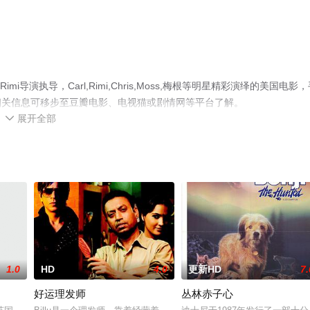
l,Rimi导演执导，Carl,Rimi,Chris,Moss,梅根等明星精彩演绎的美国电影
相关信息可移步至豆瓣电影、电视猫或剧情网等平台了解。
展开全部

1.0
HD
4.0
更新HD
7.
好运理发师
丛林赤子心