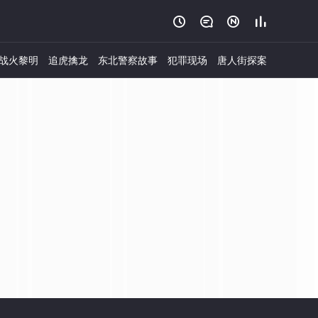




战火黎明
追虎擒龙
东北警察故事
犯罪现场
唐人街探案