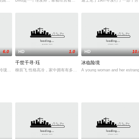
·里根 Ronald Reagan 饰）是青梅竹马的玩伴，虽然
英国商人詹姆斯的爱情故事展开。詹姆斯因被伊斯兰圣战分子囚禁，与丹妮尔远
Billu是一个理发师，靠着经营着一家理发店维持生计，因为店里设备
迪士尼于1987年发行了一部十分
6.0
HD
1.0
HD
10.
千世千寻·珏
冰临险境
orth a
玲珑,玲珑小,小玲珑,一条船玉玲珑,玉玲珑咖啡酒轩,天敏视玲珑。 漂亮女戏
柳辰飞 性格高冷，家中拥有有多个公司和一所大学， 但他受过高等
A young woman and her estranged