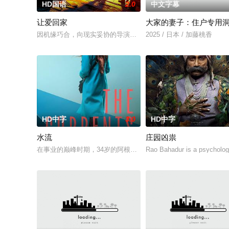
HD国语
2.0
中文字幕
让爱回家
大家的妻子：住户专用
因机缘巧合，向现实妥协的导演朱达仁萌生拍一部《河南人在北京
2025 / 日本 / 加藤桃香
HD中字
3.0
HD中字
水流
庄园凶祟
在事业的巅峰时期，34岁的阿根廷造型师丽娜在瑞士的一场颁奖
Rao Bahadur is a psychologi