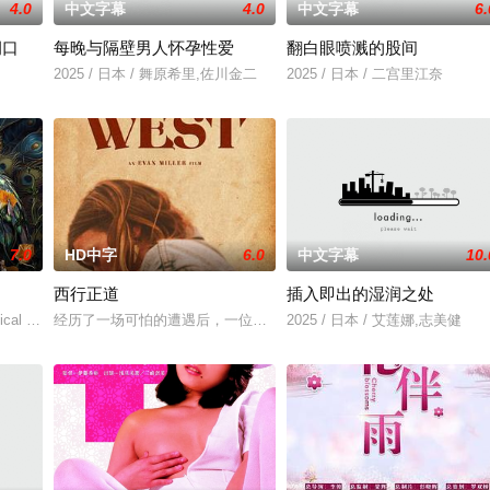
4.0
中文字幕
4.0
中文字幕
6.
洞口
每晚与隔壁男人怀孕性爱
翻白眼喷溅的股间
》电影的念头，在说服主编姚松、老乡韩战、二房东杨小强加入后，一路曲折式
2025 / 日本 / 舞原希里,佐川金二
2025 / 日本 / 二宫里江奈
7.0
HD中字
6.0
中文字幕
10.
西行正道
插入即出的湿润之处
典礼后，被一种突如其来的冲动驱使。回到布宜诺斯艾利斯后，她什么也没说，
cal drama set against the backdrop of a fa
经历了一场可怕的遭遇后，一位小镇女子向疏远的哥哥借了钱，独自
2025 / 日本 / 艾莲娜,志美健