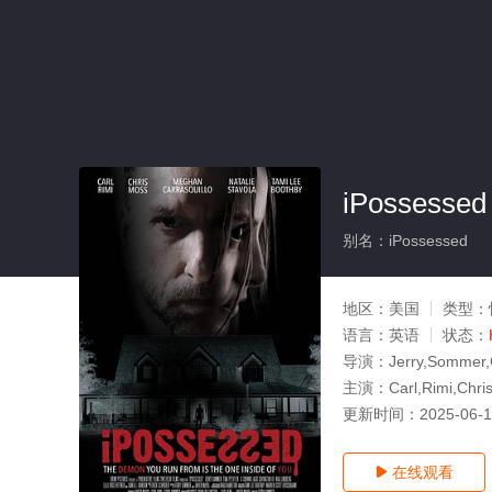
iPossessed
别名：iPossessed
地区：
美国
类型：
语言：
英语
状态：
导演：
Jerry,Sommer,
主演：
Carl,Rimi,Chr
更新时间：
2025-06-
在线观看
