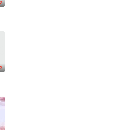
0
“开挂”。
0
但她内心深
一人踏上穿越西德克萨斯州的旅程，寻求紧急医疗救助。一路上，她既遭遇了善