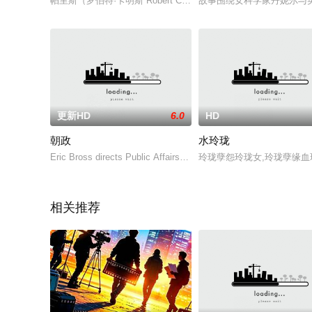
帕里斯（罗伯特·卡明斯 Robert Cummings 饰）和德雷克（罗纳德
故事围绕女科学家丹妮尔与
更新HD
6.0
HD
朝政
水玲珑
Eric Bross directs Public Affairs from a screenplay by Tom Cudw
玲珑孽怨玲珑女,玲珑孽缘血
相关推荐