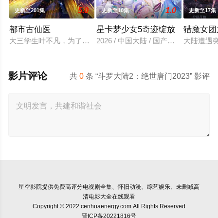
5.0
1.0
更新至201集
更新至10集
更新至17集
都市古仙医
星卡梦少女5奇迹绽放
猎魔女团
大三学生叶不凡，为了给母亲筹集医药费碰瓷，不料遇到不按套
2026 / 中国大陆 / 国产动漫
大陆遭遇
影片评论
共
0
条 “斗罗大陆2：绝世唐门2023” 影评
星空影院
提供免费高评分电视剧全集、怀旧动漫、综艺娱乐、未删减高
清电影大全在线观看
Copyright © 2022 cenhuaenergy.com All Rights Reserved
晋ICP备20221816号