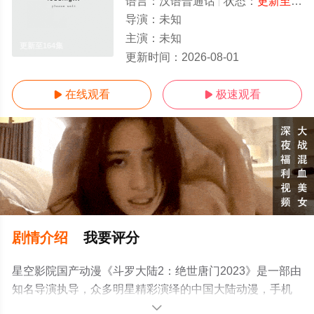
语言：
汉语普通话
状态：
更新至164集
导演：
未知
主演：
未知
更新至164集
更新时间：
2026-08-01
在线观看
极速观看


剧情介绍
我要评分
星空影院国产动漫《斗罗大陆2：绝世唐门2023》是一部由
知名导演执导，众多明星精彩演绎的中国大陆动漫，手机
免费观看高清无删减完整版动漫全集就上星空影视，更多
