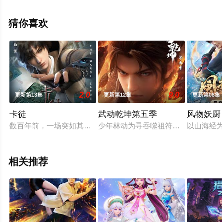
相关信息可移步至豆瓣动漫、电视猫或剧情网等平台了
解。
猜你喜欢
2.0
9.0
更新第13集
更新第12集
更新第08集
卡徒
武动乾坤第五季
风物妖厨
数百年前，一场突如其来的陨石群撞击，让整个世界崩塌成两片
少年林动为寻吞噬祖符下落，深入大
以山海经
相关推荐