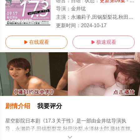
语言：
日语
状态：
更新第09集
- 免费观看
导演：
金井纮
主演：
永濑莉子,田锅梨梨花,秋田汐梨,水泽林太郎,藤枝喜輝,石川雷蔵,藤原纪香,ソニン
1-9全集/大结局
更新时间：
2024-10-17
在线观看
极速观看


剧情介绍
我要评分
星空影院日本剧《17.3 关于性》是一部由金井纮导演执
导，永濑莉子,田锅梨梨花,秋田汐梨,水泽林太郎,藤枝喜輝,
石川雷蔵,藤原纪香,ソニン等明星精彩演绎的日本电视剧，
