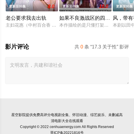
8.0
10.0
更新至05集
更新至09集
更新至95集
老公要求我去出轨
如果不良激战区的四天王转生成
风，带有
主妇花惠（中村百合香 饰）与丈夫弘树（佐野玲於 饰）及4岁女
本作描绘的是只懂打架的四名不良少
本剧以田
影片评论
共
0
条 “17.3 关于性” 影评
星空影院
提供免费高评分电视剧全集、怀旧动漫、综艺娱乐、未删减高
清电影大全在线观看
Copyright © 2022 cenhuaenergy.com All Rights Reserved
晋ICP备20221816号