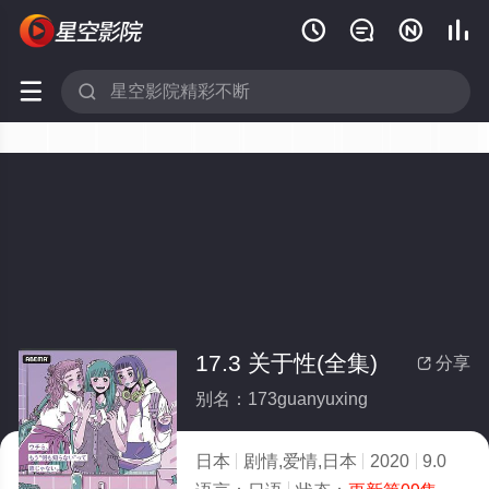






17.3 关于性(全集)
分享

别名：173guanyuxing
日本
剧情,爱情,日本
2020
9.0