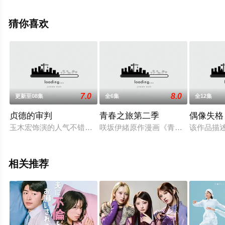
大结局剧情已揭晓（1-9全集），手机免费观看高清无删减
完整版电视剧全集就上星空影视，更多相关信息可移步至
猜你喜欢
豆瓣电视剧、电视猫或剧情网等平台了解。
7.0
8.0
更新至08集
全6集
全12集
贞德的审判
青春之旅第二季
偶像失格
玉木宏饰演的人气不错的少女漫画家“三风·南”的本名是越前刚
咲坂伊緒原作漫画《青春之旅》（アオ
该作品描述
相关推荐