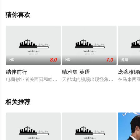
影视，更多相关信息可移步至豆瓣电影、电视猫或剧情网
等平台了解。
猜你喜欢
8.0
7.0
HD
HD
超清
结伴前行
晴雅集 英语
庞蒂雅娜
电商创业者关西阳和哈萨克斯坦纪录片导演古仁娜，两个年轻人
天都城内频频出现怪象，法师们从各方
在马来西
相关推荐