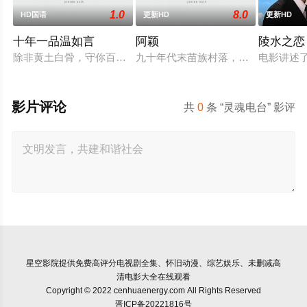
1.0
8.0
HD国语
更新HD
更新HD
十年一品温如言
阿颖
陵水之恋
除非黄土白骨，守你百岁无忧，你是否遇见十年羁绊百年奉陪的
九十年代末苗族村落，女孩阿颖反抗
电影讲述
影片评论
共
0
条 “灵魂电台” 影评
星空影院
提供免费高评分电视剧全集、怀旧动漫、综艺娱乐、未删减高
清电影大全在线观看
Copyright © 2022 cenhuaenergy.com All Rights Reserved
晋ICP备20221816号