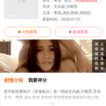
语言：
未知
状态：
HD国语/高清
- 免费观看
导演：
文武超,方晓罡,
主演：
季晨,汤怡,郭艳,房程程,
HD国语
更新时间：
2026-07-07
在线观看
极速观看


剧情介绍
我要评分
星空影院爱情片《灵魂电台》是一部由文武超,方晓罡,导演
执导，季晨,汤怡,郭艳,房程程,等明星精彩演绎的中国大陆
电影，手机免费观看高清无删减完整版电影大全就上星空
