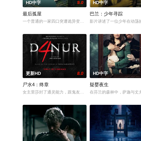
HD中字
9.0
HD中字
最后孤屋
巴兰：少年寻踪
一个普通的一家四口突遭诡异变故，被困在自家房屋中超过 100
影片讲述了一位少年在动荡
更新HD
8.0
HD中字
尸水4：终章
疑婴夜生
女主里莎封了通灵能力，跟鬼友断联多年，就想安安稳稳陪妹妹
在芬兰的森林中，萨迦与丈