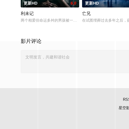
更新HD
6.0
更新HD
利未记
亡兄
两个相爱但命运多舛的男孩被一个暴力的存在所纠缠，这个存在
在试图埋葬过去多年之后，
影片评论
RS
星空