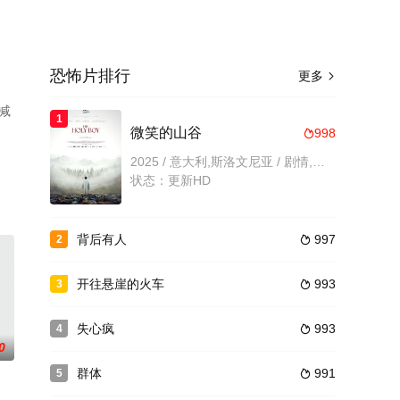
恐怖片排行
更多

减
1
微笑的山谷
998

2025 / 意大利,斯洛文尼亚 / 剧情,恐怖
状态：更新HD
背后有人
997
2

开往悬崖的火车
993
3

失心疯
993
4

0
群体
991
5
