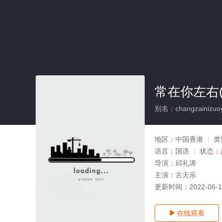
常在你左右
别名：changzainizuoy
地区：
中国香港
类
语言：
国语
状态：
导演：
邱礼涛
主演：
古天乐
更新时间：
2022-06-
在线观看
