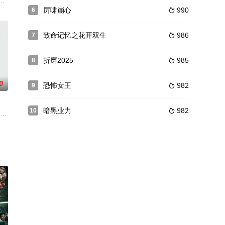
线的江湖大佬——“麻辣隔壁”的老板掰哥一手抚养长大。与店里年纪相仿小伙伴
厉啸崩心
990
6

致命记忆之花开双生
986
7

折磨2025
985
8

0
恐怖女王
982
9

暗黑业力
982
10

有一段神秘的
述一位导演寻找奥斯卡级别的“呻吟”的故事，真实与虚幻的交织，画面场景的轮
一员。在一家洛杉矶餐馆杀死了几个吸血鬼之后，他被警察和其他吸血鬼追捕。