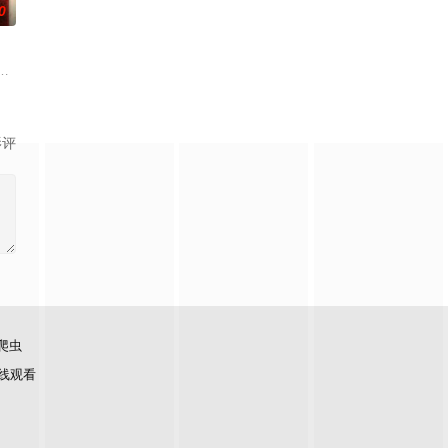
0
萨姆与她体贴的丈夫布雷迪、关系疏远的兄弟诺兰
l
坠崖后闯入隐秘古宅求救，得男主人石桥留宿，却陷入更恐怖的诡异事件，包
影评
爬虫
线观看