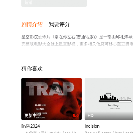
超清
剧情介绍
我要评分
星空影院恐怖片《常在你左右(普通话版)》是一部由邱礼涛
完整版电影大全就上星空影视，更多相关信息可移步至豆瓣
猜你喜欢
更新中字
8.0
HD
陷阱2024
Incision