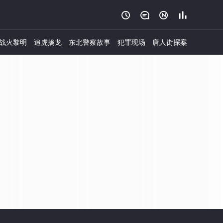




战火黎明
追虎擒龙
东北警察故事
犯罪现场
唐人街探案