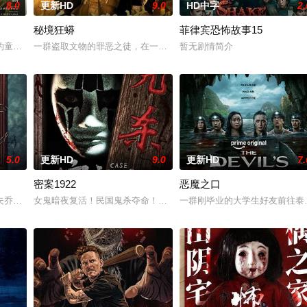
8.0
更新HD
9.0
HD中字
2.
秘境狂蟒
菲律宾恐怖故事15
0 天无法出门。在资源消耗殆尽与未知神秘威胁的双重逼迫下，一家人必须想方
的童年中长大，母亲又突然失踪后，他踏上了寻母之旅。这不仅是对母亲下落的
一群盗取文物的罪恶之徒，在一次盗宝途中遇到神秘事件集体神秘消失
暂无剧情简介
5.0
更新HD
9.0
更新HD
7.
密案1922
恶魔之口
结婚。结果妹妹在老剧院求婚后直接被邪灵缠上，整个人性情大变，怪事接二连
夫乔恩迎来了为人父母的新篇章。然而萨迦的喜悦被一股令人发寒的疑惧笼罩—
女鬼暗夜复活！民国鬼杀夺命！白米埋尸噬魂杀，鬼刃穿腹斩灵杀，女
一群刚毕业的大学生好友前往泰