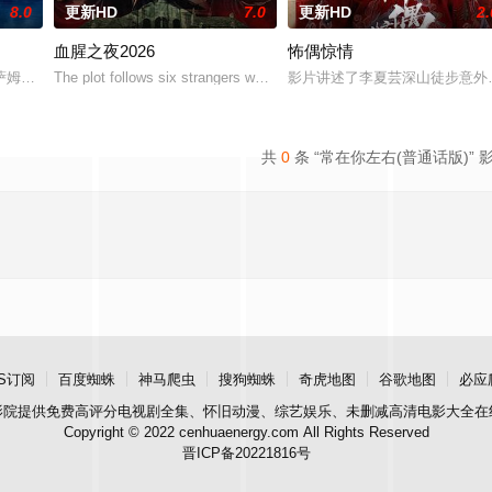
8.0
更新HD
7.0
更新HD
2.
血腥之夜2026
怖偶惊情
会以他们最想要的那个人——也就是彼此——的样子出现。
萨姆被迫回到了她空荡荡的童年故居，因为她得知了哥哥马修神秘死亡的消息。
The plot follows six strangers who enter a cash-prize endurance chal
影片讲述了李夏芸深山徒步意外
共
0
条 “常在你左右(普通话版)” 
S订阅
百度蜘蛛
神马爬虫
搜狗蜘蛛
奇虎地图
谷歌地图
必应
影院
提供免费高评分电视剧全集、怀旧动漫、综艺娱乐、未删减高清电影大全在
Copyright © 2022 cenhuaenergy.com All Rights Reserved
晋ICP备20221816号