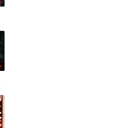
0
设法联
追寻，更是他探寻身世真相、寻求内心释怀的过程
。20年后寻宝队成员周西川和周嫣然、乐明为寻找神秘宝藏归还国家深入古楼
0
三炸出来。里
—她对新生儿产生了不为人知的猜疑，而乔恩对此
鬼点名要命！一幕幕“连环鬼杀”怵目惊心，令人胆寒！时局动荡，冤魂游离，
国海岸，开启步入社会前的最后一场冒险，慕名报名了名为 “恶魔之口” 的偏