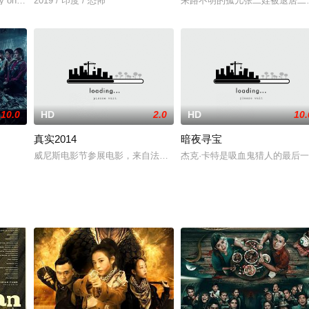
·多诺霍 Ariel Donoghue 饰）参加一场流行音乐
 only had one fear, plastic surgery. She u
2019 / 印度 / 恐怖
来路不明的孤儿张二娃被退居二
10.0
HD
2.0
HD
10.
真实2014
暗夜寻宝
的小岛上做客，却没有任何一个人知道邀请者的庐山真面目。十人到达之后，只
威尼斯电影节参展电影，来自法国鬼才导演昆汀·杜飞的作品。电影描
杰克·卡特是吸血鬼猎人的最后