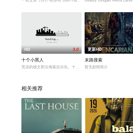
一名父亲（乔什·哈奈特 Josh Hartnett 饰）陪同青少年女儿（阿里尔
Beauty Blogger Alexa Landry
HD
3.0
更新HD
十个小黑人
末路搜索
荒凉的德文郡沿海索吉尔岛。十个陌生人被邀请到这座与世隔绝
暂无剧情简介
相关推荐